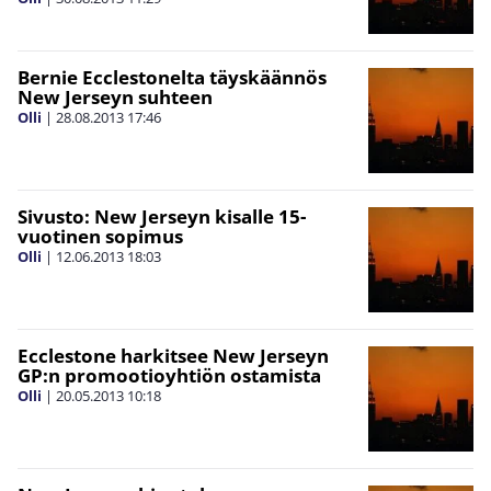
Bernie Ecclestonelta täyskäännös
New Jerseyn suhteen
Olli
|
28.08.2013
17:46
Sivusto: New Jerseyn kisalle 15-
vuotinen sopimus
Olli
|
12.06.2013
18:03
Ecclestone harkitsee New Jerseyn
GP:n promootioyhtiön ostamista
Olli
|
20.05.2013
10:18