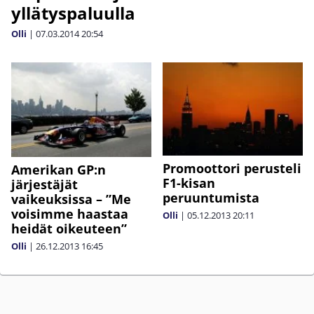
yllätyspaluulla
Olli
|
07.03.2014
20:54
Promoottori perusteli
Amerikan GP:n
F1-kisan
järjestäjät
peruuntumista
vaikeuksissa – ”Me
voisimme haastaa
Olli
|
05.12.2013
20:11
heidät oikeuteen”
Olli
|
26.12.2013
16:45