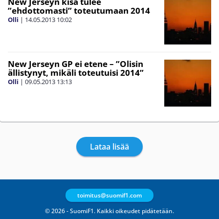
New Jerseyn kisa tulee
”ehdottomasti” toteutumaan 2014
Olli
|
14.05.2013
10:02
New Jerseyn GP ei etene – ”Olisin
ällistynyt, mikäli toteutuisi 2014”
Olli
|
09.05.2013
13:13
Lataa lisää
toimitus@suomif1.com
© 2026 - SuomiF1. Kaikki oikeudet pidätetään.