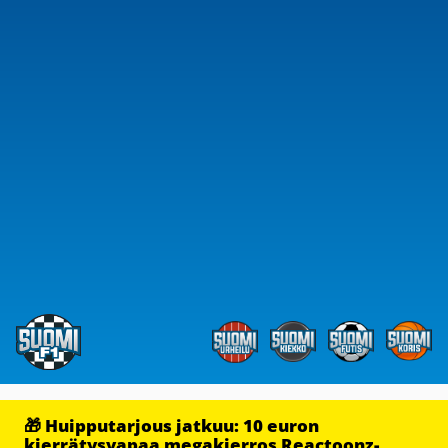
🎁 Huipputarjous jatkuu: 10 euron
kierrätysvapaa megakierros Reactoonz-