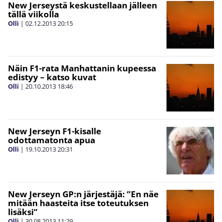
New Jerseystä keskustellaan jälleen
tällä viikolla
Olli
|
02.12.2013
20:15
Näin F1-rata Manhattanin kupeessa
edistyy – katso kuvat
Olli
|
20.10.2013
18:46
New Jerseyn F1-kisalle
odottamatonta apua
Olli
|
19.10.2013
20:31
New Jerseyn GP:n järjestäjä: ”En näe
mitään haasteita itse toteutuksen
lisäksi”
Olli
|
30.08.2013
11:29