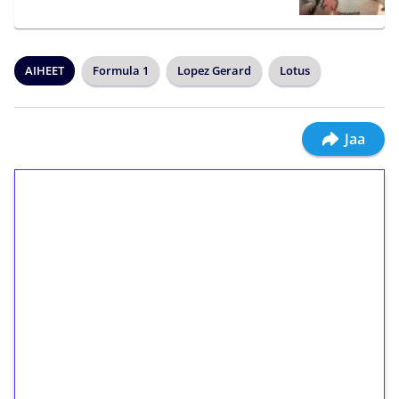
AIHEET
Formula 1
Lopez Gerard
Lotus
Jaa
1€ = 10€ arvosta
ilmaiskierroksia ilman
kierrätystä!
Talleta 1€
Saat heti 50 ilmaiskierrosta Tuohi 1000 -
peliin (arvo 0,20€ per kierros)!
Ei kierrätysvaatimusta!