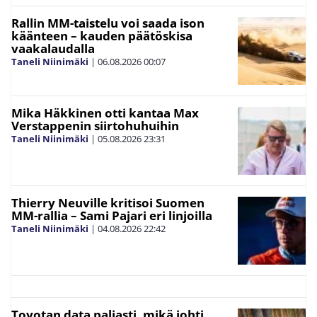
Rallin MM-taistelu voi saada ison
käänteen – kauden päätöskisa
vaakalaudalla
Taneli Niinimäki
|
06.08.2026
00:07
Mika Häkkinen otti kantaa Max
Verstappenin siirtohuhuihin
Taneli Niinimäki
|
05.08.2026
23:31
Thierry Neuville kritisoi Suomen
MM-rallia – Sami Pajari eri linjoilla
Taneli Niinimäki
|
04.08.2026
22:42
Toyotan data paljasti, mikä johti