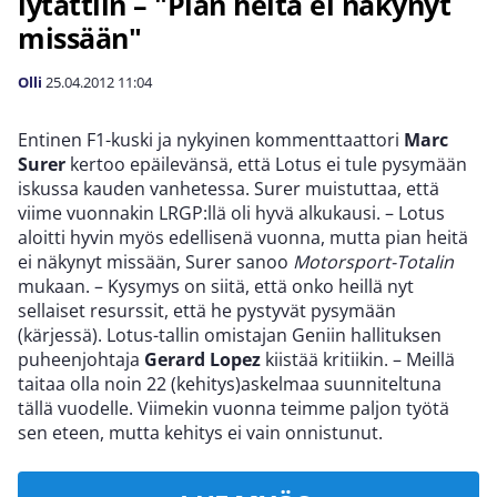
lytättiin – "Pian heitä ei näkynyt
missään"
Olli
25.04.2012
11:04
Entinen F1-kuski ja nykyinen kommenttaattori
Marc
Surer
kertoo epäilevänsä, että Lotus ei tule pysymään
iskussa kauden vanhetessa. Surer muistuttaa, että
viime vuonnakin LRGP:llä oli hyvä alkukausi. – Lotus
aloitti hyvin myös edellisenä vuonna, mutta pian heitä
ei näkynyt missään, Surer sanoo
Motorsport-Totalin
mukaan. – Kysymys on siitä, että onko heillä nyt
sellaiset resurssit, että he pystyvät pysymään
(kärjessä). Lotus-tallin omistajan Geniin hallituksen
puheenjohtaja
Gerard Lopez
kiistää kritiikin. – Meillä
taitaa olla noin 22 (kehitys)askelmaa suunniteltuna
tällä vuodelle. Viimekin vuonna teimme paljon työtä
sen eteen, mutta kehitys ei vain onnistunut.