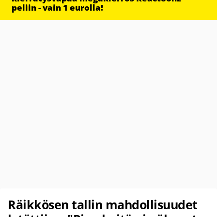
peliin - vain 1 eurolla!
Räikkösen tallin mahdollisuudet