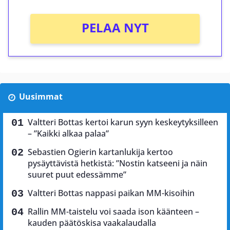
PELAA NYT
Uusimmat
Valtteri Bottas kertoi karun syyn keskeytyksilleen
– ”Kaikki alkaa palaa”
Sebastien Ogierin kartanlukija kertoo
pysäyttävistä hetkistä: ”Nostin katseeni ja näin
suuret puut edessämme”
Valtteri Bottas nappasi paikan MM-kisoihin
Rallin MM-taistelu voi saada ison käänteen –
kauden päätöskisa vaakalaudalla