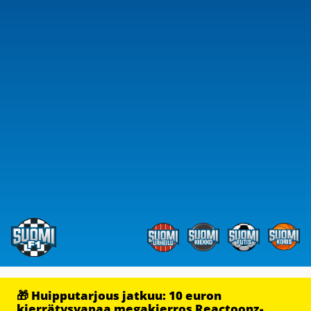
🎁 Huipputarjous jatkuu: 10 euron
kierrätysvapaa megakierros Reactoonz-