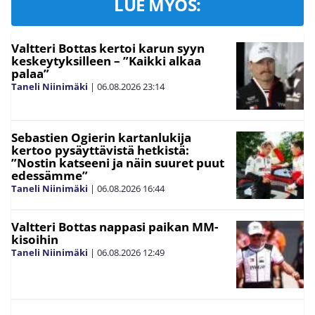
LUE MYÖS:
Valtteri Bottas kertoi karun syyn
keskeytyksilleen – ”Kaikki alkaa
palaa”
Taneli Niinimäki
|
06.08.2026
23:14
Sebastien Ogierin kartanlukija
kertoo pysäyttävistä hetkistä:
”Nostin katseeni ja näin suuret puut
edessämme”
Taneli Niinimäki
|
06.08.2026
16:44
Valtteri Bottas nappasi paikan MM-
kisoihin
Taneli Niinimäki
|
06.08.2026
12:49