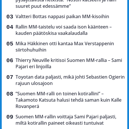
suuret puut edessämme”
Valtteri Bottas nappasi paikan MM-kisoihin
Rallin MM-taistelu voi saada ison käänteen –
kauden päätöskisa vaakalaudalla
Mika Häkkinen otti kantaa Max Verstappenin
siirtohuhuihin
Thierry Neuville kritisoi Suomen MM-rallia – Sami
Pajari eri linjoilla
Toyotan data paljasti, mikä johti Sebastien Ogierin
rajuun ulosajoon
”Suomen MM-ralli on toinen kotirallini” –
Takamoto Katsuta halusi tehdä saman kuin Kalle
Rovanperä
Suomen MM-rallin voittaja Sami Pajari paljasti,
miltä kotirallin paineet oikeasti tuntuivat