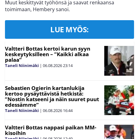
Muut keskittyvät työhönsä ja saavat renkaansa
toimimaan, Hembery sanoi.
LUE MYÖS:
Valtteri Bottas kertoi karun syyn
keskeytyksilleen – ”Kaikki alkaa
palaa”
Taneli Niinimäki
|
06.08.2026
23:14
Sebastien Ogierin kartanlukija
kertoo pysäyttävistä hetkistä:
”Nostin katseeni ja näin suuret puut
edessämme”
Taneli Niinimäki
|
06.08.2026
16:44
Valtteri Bottas nappasi paikan MM-
kisoihin
Taneli Niinimäki
|
06.08.2026
12:49