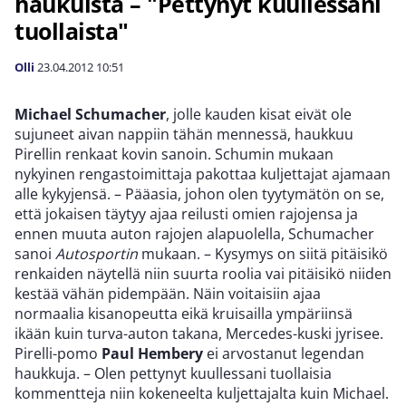
haukuista – "Pettynyt kuullessani
tuollaista"
Olli
23.04.2012
10:51
Michael Schumacher
, jolle kauden kisat eivät ole
sujuneet aivan nappiin tähän mennessä, haukkuu
Pirellin renkaat kovin sanoin. Schumin mukaan
nykyinen rengastoimittaja pakottaa kuljettajat ajamaan
alle kykyjensä. – Pääasia, johon olen tyytymätön on se,
että jokaisen täytyy ajaa reilusti omien rajojensa ja
ennen muuta auton rajojen alapuolella, Schumacher
sanoi
Autosportin
mukaan. – Kysymys on siitä pitäisikö
renkaiden näytellä niin suurta roolia vai pitäisikö niiden
kestää vähän pidempään. Näin voitaisiin ajaa
normaalia kisanopeutta eikä kruisailla ympäriinsä
ikään kuin turva-auton takana, Mercedes-kuski jyrisee.
Pirelli-pomo
Paul Hembery
ei arvostanut legendan
haukkuja. – Olen pettynyt kuullessani tuollaisia
kommentteja niin kokeneelta kuljettajalta kuin Michael.