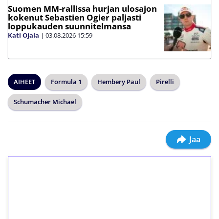
Suomen MM-rallissa hurjan ulosajon
kokenut Sebastien Ogier paljasti
loppukauden suunnitelmansa
Kati Ojala
|
03.08.2026
15:59
AIHEET
Formula 1
Hembery Paul
Pirelli
Schumacher Michael
Jaa
1€ = 10€ arvosta
ilmaiskierroksia ilman
kierrätystä!