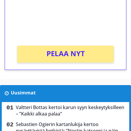
Talleta 1€
Saat heti 50 ilmaiskierrosta Tuohi 1000 -
peliin (arvo 0,20€ per kierros)!
Ei kierrätysvaatimusta!
PELAA NYT
Uusimmat
Valtteri Bottas kertoi karun syyn keskeytyksilleen
– ”Kaikki alkaa palaa”
Sebastien Ogierin kartanlukija kertoo
pysäyttävistä hetkistä: ”Nostin katseeni ja näin