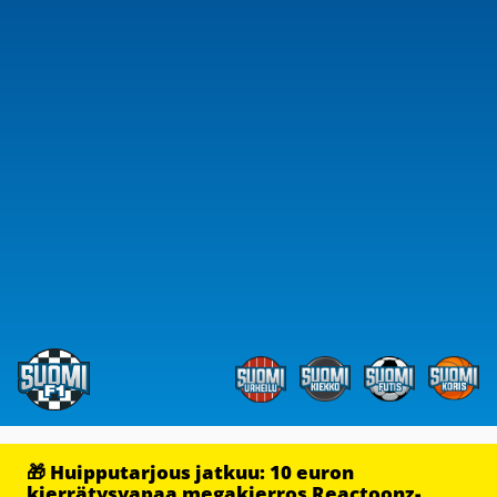
🎁 Huipputarjous jatkuu: 10 euron
kierrätysvapaa megakierros Reactoonz-