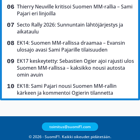
Thierry Neuville kritisoi Suomen MM-rallia – Sami
Pajari eri linjoilla
Secto Rally 2026: Sunnuntain lähtöjärjestys ja
aikataulu
EK14: Suomen MM-rallissa draamaa – Evansin
ulosajo avasi Sami Pajarille tilaisuuden
EK17 keskeytetty: Sebastien Ogier ajoi rajusti ulos
Suomen MM-rallissa – kaksikko nousi autosta
omin avuin
EK18: Sami Pajari nousi Suomen MM-rallin
kärkeen ja kommentoi Ogierin tilannetta
toimitus@suomif1.com
© 2026 - SuomiF1. Kaikki oikeudet pidätetään.