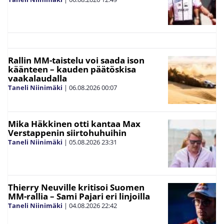
Rallin MM-taistelu voi saada ison
käänteen – kauden päätöskisa
vaakalaudalla
Taneli Niinimäki
|
06.08.2026
00:07
Mika Häkkinen otti kantaa Max
Verstappenin siirtohuhuihin
Taneli Niinimäki
|
05.08.2026
23:31
Thierry Neuville kritisoi Suomen
MM-rallia – Sami Pajari eri linjoilla
Taneli Niinimäki
|
04.08.2026
22:42