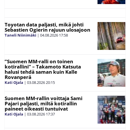
Toyotan data paljasti, mikä johti
Sebastien Ogierin rajuun ulosajoon
Taneli Niinimäki
|
04.08.2026
17:58
”Suomen MM-ralli on toinen
kotirallini” – Takamoto Katsuta
halusi tehdä saman kuin Kalle
Rovanperä
Kati Ojala
|
03.08.2026
20:15
Suomen MM-rallin voittaja Sami
Pajari paljasti, miltä kotirallin
paineet oikeasti tuntuivat
Kati Ojala
|
03.08.2026
17:37