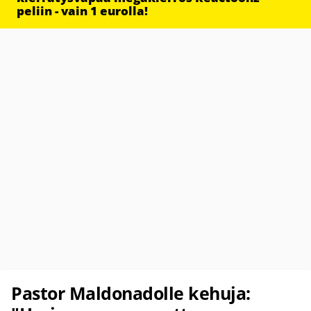
peliin - vain 1 eurolla!
Pastor Maldonadolle kehuja: