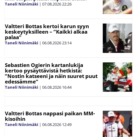
Taneli Niinimäki
|
07.08.2026
22:26
Valtteri Bottas kertoi karun syyn
keskeytyksilleen – ”Kaikki alkaa
palaa”
Taneli Niinimäki
|
06.08.2026
23:14
Sebastien Ogierin kartanlukija
kertoo pysäyttävistä hetkistä:
”Nostin katseeni ja näin suuret puut
edessämme”
Taneli Niinimäki
|
06.08.2026
16:44
Valtteri Bottas nappasi paikan MM-
kisoihin
Taneli Niinimäki
|
06.08.2026
12:49