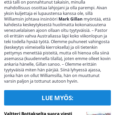
että talli on ponnahtunut takaisin, minulla
mahdollisuus osoittaa lahjojani ja olla parempi. Aivan
yksin kuljettaja ei lupaustensa kanssa ole, sillä
Williamsin johtava insinööri
Mark Gillan
myöntää, että
kahdesta keskeytyksestä huolimatta kokonaisuutena
venezuelalaisen ajoon ollaan oltu tyytyväisiä. – Pastor
oli erittäin vahva Australiassa läpi koko viikonlopun ja
teki todella hyvää työtä. Olemme puhuneet vahingosta
(keskeytys viimeisellä kierroksella) ja oli tietenkin
pettymys menettää pisteitä, mutta oli hienoa olla siinä
asemassa (kuudennella tilalla), joten emme olleet kovin
ankaria hänelle, Gillan sanoo. – Olemme erittäin
tyytyväisiä miten hän pärjää. Siinä lyhyessä ajassa,
jonka hän on ollut Williamsilla, hän on muuttunut
varsin paljon ja tottunut autoon hyvin.
LUE MYÖS:
Valtteri Bottakselta suora viesti