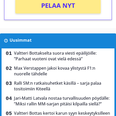
PELAA NYT
Uusimmat
Valtteri Bottakselta suora viesti epäilijöille:
”Parhaat vuoteni ovat vielä edessä”
Max Verstappen jakoi kovaa ylistystä F1:n
nuorelle tähdelle
Ralli SM:n ratkaisuhetket käsillä – sarja palaa
tositoimiin Kiteellä
Jari-Matti Latvala nostaa turvallisuuden pöydälle:
”Miksi rallin MM-sarjan pitäisi kilpailla siellä?”
Valtteri Bottas kertoi karun syyn keskeytyksilleen