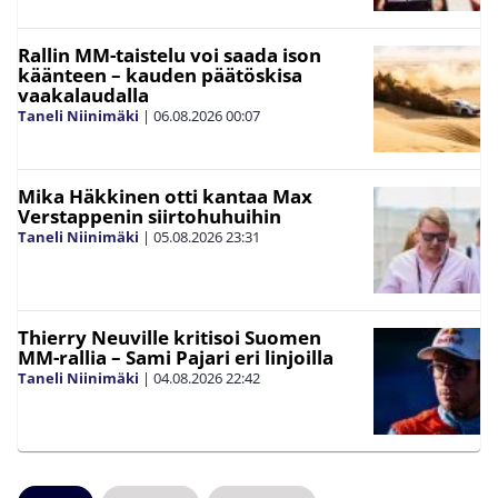
Rallin MM-taistelu voi saada ison
käänteen – kauden päätöskisa
vaakalaudalla
Taneli Niinimäki
|
06.08.2026
00:07
Mika Häkkinen otti kantaa Max
Verstappenin siirtohuhuihin
Taneli Niinimäki
|
05.08.2026
23:31
Thierry Neuville kritisoi Suomen
MM-rallia – Sami Pajari eri linjoilla
Taneli Niinimäki
|
04.08.2026
22:42