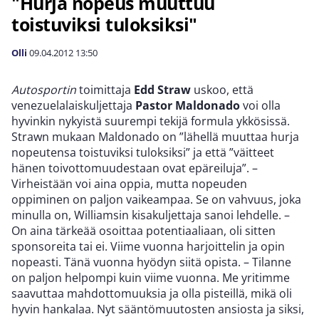
"Hurja nopeus muuttuu
toistuviksi tuloksiksi"
Olli
09.04.2012
13:50
Autosportin
toimittaja
Edd Straw
uskoo, että
venezuelalaiskuljettaja
Pastor Maldonado
voi olla
hyvinkin nykyistä suurempi tekijä formula ykkösissä.
Strawn mukaan Maldonado on ”lähellä muuttaa hurja
nopeutensa toistuviksi tuloksiksi” ja että ”väitteet
hänen toivottomuudestaan ovat epäreiluja”. –
Virheistään voi aina oppia, mutta nopeuden
oppiminen on paljon vaikeampaa. Se on vahvuus, joka
minulla on, Williamsin kisakuljettaja sanoi lehdelle. –
On aina tärkeää osoittaa potentiaaliaan, oli sitten
sponsoreita tai ei. Viime vuonna harjoittelin ja opin
nopeasti. Tänä vuonna hyödyn siitä opista. – Tilanne
on paljon helpompi kuin viime vuonna. Me yritimme
saavuttaa mahdottomuuksia ja olla pisteillä, mikä oli
hyvin hankalaa. Nyt sääntömuutosten ansiosta ja siksi,