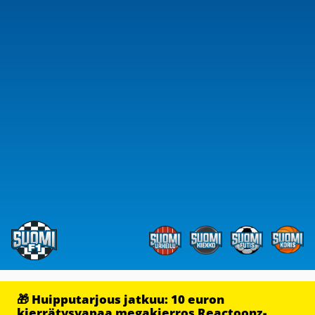
🎁 Huipputarjous jatkuu: 10 euron
kierrätysvapaa megakierros Reactoonz-