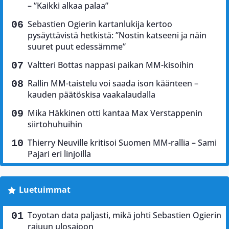
– ”Kaikki alkaa palaa”
Sebastien Ogierin kartanlukija kertoo
pysäyttävistä hetkistä: ”Nostin katseeni ja näin
suuret puut edessämme”
Valtteri Bottas nappasi paikan MM-kisoihin
Rallin MM-taistelu voi saada ison käänteen –
kauden päätöskisa vaakalaudalla
Mika Häkkinen otti kantaa Max Verstappenin
siirtohuhuihin
Thierry Neuville kritisoi Suomen MM-rallia – Sami
Pajari eri linjoilla
Luetuimmat
Toyotan data paljasti, mikä johti Sebastien Ogierin
rajuun ulosajoon