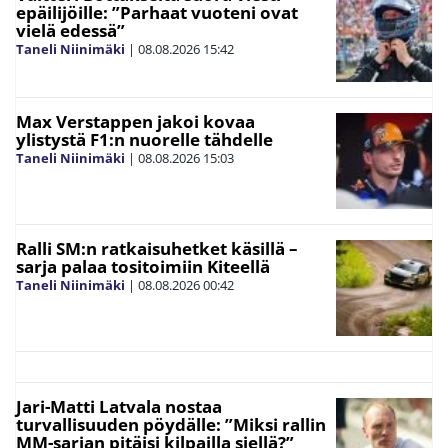
epäilijöille: ”Parhaat vuoteni ovat
vielä edessä”
Taneli Niinimäki
|
08.08.2026
15:42
Max Verstappen jakoi kovaa
ylistystä F1:n nuorelle tähdelle
Taneli Niinimäki
|
08.08.2026
15:03
Ralli SM:n ratkaisuhetket käsillä –
sarja palaa tositoimiin Kiteellä
Taneli Niinimäki
|
08.08.2026
00:42
Jari-Matti Latvala nostaa
turvallisuuden pöydälle: ”Miksi rallin
MM-sarjan pitäisi kilpailla siellä?”