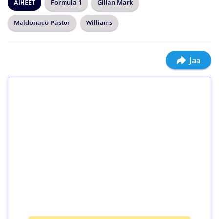
AIHEET
Formula 1
Gillan Mark
Maldonado Pastor
Williams
Jaa
1€ = 10€ arvosta
ilmaiskierroksia ilman
kierrätystä!
Talleta 1€
Saat heti 50 ilmaiskierrosta Tuohi 1000 -
peliin (arvo 0,20€ per kierros)!
Ei kierrätysvaatimusta!