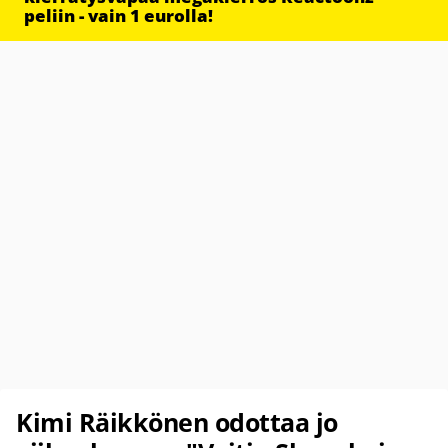
peliin - vain 1 eurolla!
Kimi Räikkönen odottaa jo