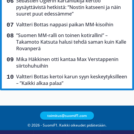
Sebastien Ogierin kartanlukija kertoo
pysäyttävistä hetkistä: ”Nostin katseeni ja näin
suuret puut edessämme”
Valtteri Bottas nappasi paikan MM-kisoihin
”Suomen MM-ralli on toinen kotirallini” –
Takamoto Katsuta halusi tehdä saman kuin Kalle
Rovanperä
Mika Häkkinen otti kantaa Max Verstappenin
siirtohuhuihin
Valtteri Bottas kertoi karun syyn keskeytyksilleen
– ”Kaikki alkaa palaa”
toimitus@suomif1.com
© 2026 - SuomiF1. Kaikki oikeudet pidätetään.