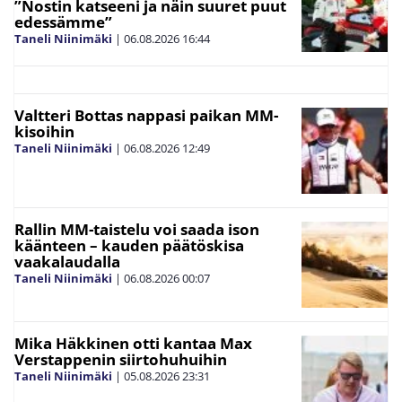
”Nostin katseeni ja näin suuret puut
edessämme”
Taneli Niinimäki
|
06.08.2026
16:44
Valtteri Bottas nappasi paikan MM-
kisoihin
Taneli Niinimäki
|
06.08.2026
12:49
Rallin MM-taistelu voi saada ison
käänteen – kauden päätöskisa
vaakalaudalla
Taneli Niinimäki
|
06.08.2026
00:07
Mika Häkkinen otti kantaa Max
Verstappenin siirtohuhuihin
Taneli Niinimäki
|
05.08.2026
23:31