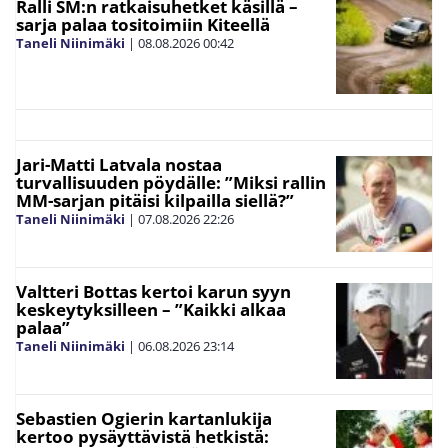
Ralli SM:n ratkaisuhetket käsillä –
sarja palaa tositoimiin Kiteellä
Taneli Niinimäki
|
08.08.2026
00:42
Jari-Matti Latvala nostaa
turvallisuuden pöydälle: ”Miksi rallin
MM-sarjan pitäisi kilpailla siellä?”
Taneli Niinimäki
|
07.08.2026
22:26
Valtteri Bottas kertoi karun syyn
keskeytyksilleen – ”Kaikki alkaa
palaa”
Taneli Niinimäki
|
06.08.2026
23:14
Sebastien Ogierin kartanlukija
kertoo pysäyttävistä hetkistä: