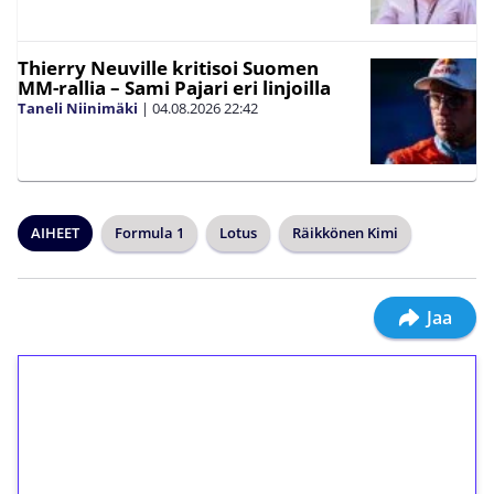
Thierry Neuville kritisoi Suomen
MM-rallia – Sami Pajari eri linjoilla
Taneli Niinimäki
|
04.08.2026
22:42
AIHEET
Formula 1
Lotus
Räikkönen Kimi
Jaa
1€ = 10€ arvosta
ilmaiskierroksia ilman
kierrätystä!