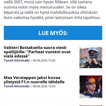
siellä 2007, mistä sain hyvän fiiliksen, sillä samana
vuonna voitin myös mestaruuden. Se on oikea
kilparata ja siellä on hyviä mahdollisuuksia ohituksiin.
Auto vaikuttaa hyvältä, joten katsotaan mitä tapahtuu.
LUE MYÖS:
Valtteri Bottakselta suora viesti
epäilijöille: ”Parhaat vuoteni ovat
vielä edessä”
Taneli Niinimäki
|
08.08.2026
15:42
Max Verstappen jakoi kovaa
ylistystä F1:n nuorelle tähdelle
Taneli Niinimäki
|
08.08.2026
15:03