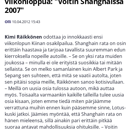
viikonloppua: "Voitin Shanghaissa
2007"
Olli
10.04.2012
15:43
Kimi Räikkönen
odottaa jo innokkaasti ensi
viikonlopun Kiinan osakilpailua. Shanghain rata on osin
erittäin haastava ja tarjoaa tavallista suuremman edun
kierroksella nopeille autoille. – Se on yksi rata muiden
joukossa – minulla ei ole erityistä suosikkia tai mitään
sellaista. Se on melko samanlainen kuin Albert Park ja
Sepang sen suhteen, että mitä se vaatii autolta, joten
sen pitäisi sopia meille, Räikkönen sanoo kotisivullaan.
– Meillä on uusia osia tulossa autoon, mikä auttaa
myös. Toisaalta varmaankin kaikille talleilla tulee uusia
osia kisaan, joten emme tiedä miten pärjäämme
verrattuna muihin ennen kuin pääsemme sinne, Lotus-
kuski jatkoi. Jäämies myöntää, että Shanghain rata on
hänen mieleensä, sillä ainakin pari erittäin pitkää
suoraa antavat mahdollisuuksia ohituksille. – Voitin