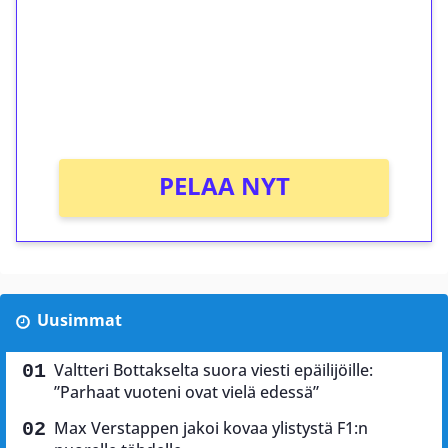
Talleta 1€
Saat heti 50 ilmaiskierrosta Tuohi 1000 -
peliin (arvo 0,20€ per kierros)!
Ei kierrätysvaatimusta!
PELAA NYT
Uusimmat
Valtteri Bottakselta suora viesti epäilijöille:
”Parhaat vuoteni ovat vielä edessä”
Max Verstappen jakoi kovaa ylistystä F1:n