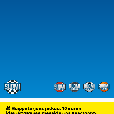
🎁 Huipputarjous jatkuu: 10 euron
kierrätysvapaa megakierros Reactoonz-