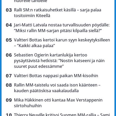
nuorelle tähdelle
Ralli SM:n ratkaisuhetket käsillä – sarja palaa
tositoimiin Kiteellä
Jari-Matti Latvala nostaa turvallisuuden pöydälle:
”Miksi rallin MM-sarjan pitäisi kilpailla siellä?”
Valtteri Bottas kertoi karun syyn keskeytyksilleen
– ”Kaikki alkaa palaa”
Sebastien Ogierin kartanlukija kertoo
pysäyttävistä hetkistä: ”Nostin katseeni ja näin
suuret puut edessämme”
Valtteri Bottas nappasi paikan MM-kisoihin
Rallin MM-taistelu voi saada ison käänteen –
kauden päätöskisa vaakalaudalla
Mika Häkkinen otti kantaa Max Verstappenin
siirtohuhuihin
Thierry Neuville kritisoi Suomen MM-rallia – Sami