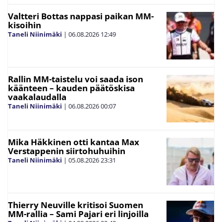
Valtteri Bottas nappasi paikan MM-
kisoihin
Taneli Niinimäki
|
06.08.2026
12:49
Rallin MM-taistelu voi saada ison
käänteen – kauden päätöskisa
vaakalaudalla
Taneli Niinimäki
|
06.08.2026
00:07
Mika Häkkinen otti kantaa Max
Verstappenin siirtohuhuihin
Taneli Niinimäki
|
05.08.2026
23:31
Thierry Neuville kritisoi Suomen
MM-rallia – Sami Pajari eri linjoilla