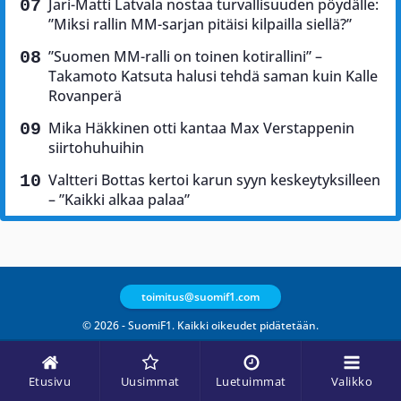
Jari-Matti Latvala nostaa turvallisuuden pöydälle:
”Miksi rallin MM-sarjan pitäisi kilpailla siellä?”
”Suomen MM-ralli on toinen kotirallini” –
Takamoto Katsuta halusi tehdä saman kuin Kalle
Rovanperä
Mika Häkkinen otti kantaa Max Verstappenin
siirtohuhuihin
Valtteri Bottas kertoi karun syyn keskeytyksilleen
– ”Kaikki alkaa palaa”
toimitus@suomif1.com
© 2026 - SuomiF1. Kaikki oikeudet pidätetään.
Etusivu
Uusimmat
Luetuimmat
Valikko