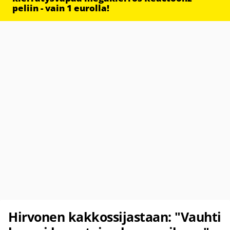
peliin - vain 1 eurolla!
Hirvonen kakkossijastaan: "Vauhti