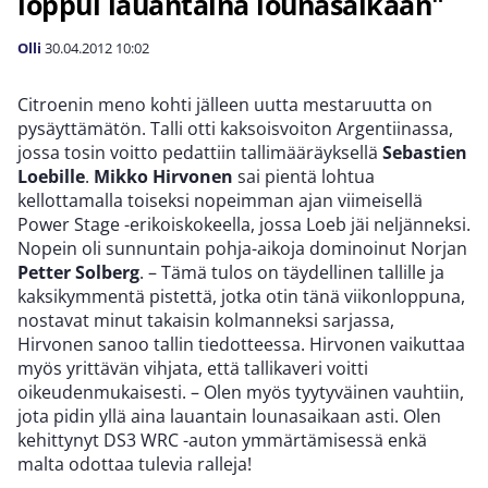
loppui lauantaina lounasaikaan"
Olli
30.04.2012
10:02
Citroenin meno kohti jälleen uutta mestaruutta on
pysäyttämätön. Talli otti kaksoisvoiton Argentiinassa,
jossa tosin voitto pedattiin tallimääräyksellä
Sebastien
Loebille
.
Mikko Hirvonen
sai pientä lohtua
kellottamalla toiseksi nopeimman ajan viimeisellä
Power Stage -erikoiskokeella, jossa Loeb jäi neljänneksi.
Nopein oli sunnuntain pohja-aikoja dominoinut Norjan
Petter Solberg
. – Tämä tulos on täydellinen tallille ja
kaksikymmentä pistettä, jotka otin tänä viikonloppuna,
nostavat minut takaisin kolmanneksi sarjassa,
Hirvonen sanoo tallin tiedotteessa. Hirvonen vaikuttaa
myös yrittävän vihjata, että tallikaveri voitti
oikeudenmukaisesti. – Olen myös tyytyväinen vauhtiin,
jota pidin yllä aina lauantain lounasaikaan asti. Olen
kehittynyt DS3 WRC -auton ymmärtämisessä enkä
malta odottaa tulevia ralleja!