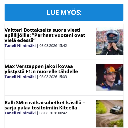
LUE MYÖS:
Valtteri Bottakselta suora viesti
epäilijöille: ”Parhaat vuoteni ovat
vielä edessä”
Taneli Niinimäki
|
08.08.2026
15:42
Max Verstappen jakoi kovaa
ylistystä F1:n nuorelle tähdelle
Taneli Niinimäki
|
08.08.2026
15:03
Ralli SM:n ratkaisuhetket käsillä –
sarja palaa tositoimiin Kiteellä
Taneli Niinimäki
|
08.08.2026
00:42