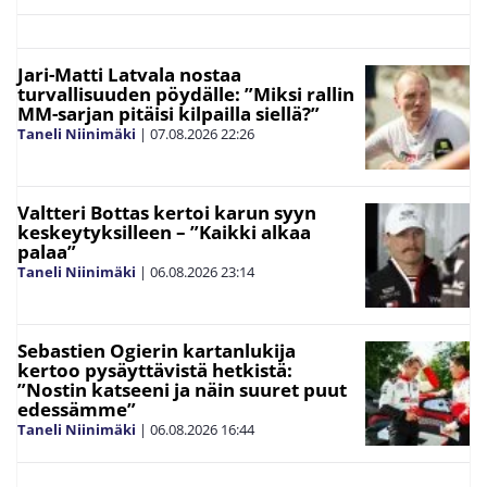
Jari-Matti Latvala nostaa
turvallisuuden pöydälle: ”Miksi rallin
MM-sarjan pitäisi kilpailla siellä?”
Taneli Niinimäki
|
07.08.2026
22:26
Valtteri Bottas kertoi karun syyn
keskeytyksilleen – ”Kaikki alkaa
palaa”
Taneli Niinimäki
|
06.08.2026
23:14
Sebastien Ogierin kartanlukija
kertoo pysäyttävistä hetkistä:
”Nostin katseeni ja näin suuret puut
edessämme”
Taneli Niinimäki
|
06.08.2026
16:44