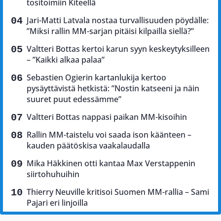
tositoimiin Kiteellä
Jari-Matti Latvala nostaa turvallisuuden pöydälle:
”Miksi rallin MM-sarjan pitäisi kilpailla siellä?”
Valtteri Bottas kertoi karun syyn keskeytyksilleen
– ”Kaikki alkaa palaa”
Sebastien Ogierin kartanlukija kertoo
pysäyttävistä hetkistä: ”Nostin katseeni ja näin
suuret puut edessämme”
Valtteri Bottas nappasi paikan MM-kisoihin
Rallin MM-taistelu voi saada ison käänteen –
kauden päätöskisa vaakalaudalla
Mika Häkkinen otti kantaa Max Verstappenin
siirtohuhuihin
Thierry Neuville kritisoi Suomen MM-rallia – Sami
Pajari eri linjoilla