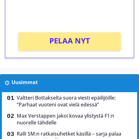
Saat heti 50 ilmaiskierrosta Tuohi 1000 -
peliin (arvo 0,20€ per kierros)!
Ei kierrätysvaatimusta!
PELAA NYT
Uusimmat
Valtteri Bottakselta suora viesti epäilijöille:
”Parhaat vuoteni ovat vielä edessä”
Max Verstappen jakoi kovaa ylistystä F1:n
nuorelle tähdelle
Ralli SM:n ratkaisuhetket käsillä – sarja palaa