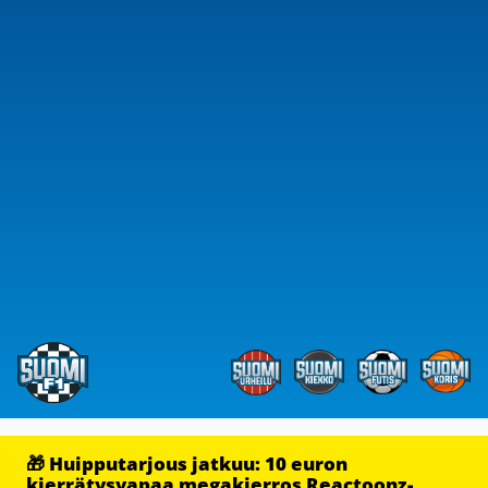
🎁 Huipputarjous jatkuu: 10 euron
kierrätysvapaa megakierros Reactoonz-