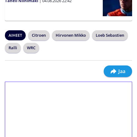
Taneli Niinimäki
|
04.08.2026
22:42
AIHEET
Citroen
Hirvonen Mikko
Loeb Sebastien
Ralli
WRC
Jaa
1€ = 10€ arvosta
ilmaiskierroksia ilman
kierrätystä!
Talleta 1€