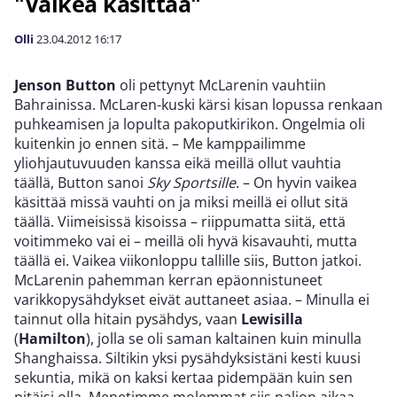
"Vaikea käsittää"
Olli
23.04.2012
16:17
Jenson Button
oli pettynyt McLarenin vauhtiin
Bahrainissa. McLaren-kuski kärsi kisan lopussa renkaan
puhkeamisen ja lopulta pakoputkirikon. Ongelmia oli
kuitenkin jo ennen sitä. – Me kamppailimme
yliohjautuvuuden kanssa eikä meillä ollut vauhtia
täällä, Button sanoi
Sky Sportsille
. – On hyvin vaikea
käsittää missä vauhti on ja miksi meillä ei ollut sitä
täällä. Viimeisissä kisoissa – riippumatta siitä, että
voitimmeko vai ei – meillä oli hyvä kisavauhti, mutta
täällä ei. Vaikea viikonloppu tallille siis, Button jatkoi.
McLarenin pahemman kerran epäonnistuneet
varikkopysähdykset eivät auttaneet asiaa. – Minulla ei
tainnut olla hitain pysähdys, vaan
Lewisilla
(
Hamilton
), jolla se oli saman kaltainen kuin minulla
Shanghaissa. Siltikin yksi pysähdyksistäni kesti kuusi
sekuntia, mikä on kaksi kertaa pidempään kuin sen