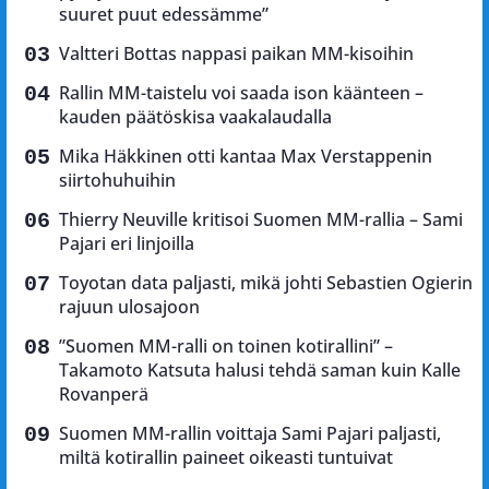
suuret puut edessämme”
Valtteri Bottas nappasi paikan MM-kisoihin
Rallin MM-taistelu voi saada ison käänteen –
kauden päätöskisa vaakalaudalla
Mika Häkkinen otti kantaa Max Verstappenin
siirtohuhuihin
Thierry Neuville kritisoi Suomen MM-rallia – Sami
Pajari eri linjoilla
Toyotan data paljasti, mikä johti Sebastien Ogierin
rajuun ulosajoon
”Suomen MM-ralli on toinen kotirallini” –
Takamoto Katsuta halusi tehdä saman kuin Kalle
Rovanperä
Suomen MM-rallin voittaja Sami Pajari paljasti,
miltä kotirallin paineet oikeasti tuntuivat