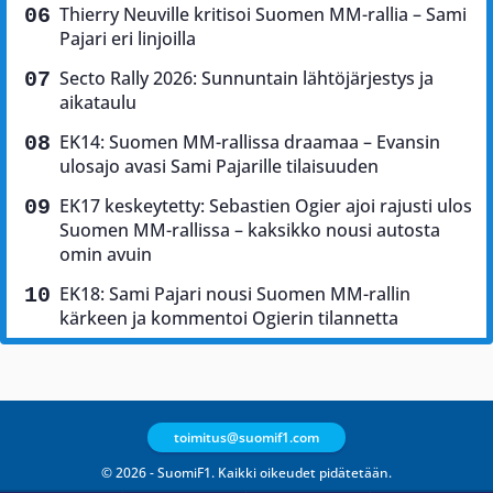
Thierry Neuville kritisoi Suomen MM-rallia – Sami
Pajari eri linjoilla
Secto Rally 2026: Sunnuntain lähtöjärjestys ja
aikataulu
EK14: Suomen MM-rallissa draamaa – Evansin
ulosajo avasi Sami Pajarille tilaisuuden
EK17 keskeytetty: Sebastien Ogier ajoi rajusti ulos
Suomen MM-rallissa – kaksikko nousi autosta
omin avuin
EK18: Sami Pajari nousi Suomen MM-rallin
kärkeen ja kommentoi Ogierin tilannetta
toimitus@suomif1.com
© 2026 - SuomiF1. Kaikki oikeudet pidätetään.