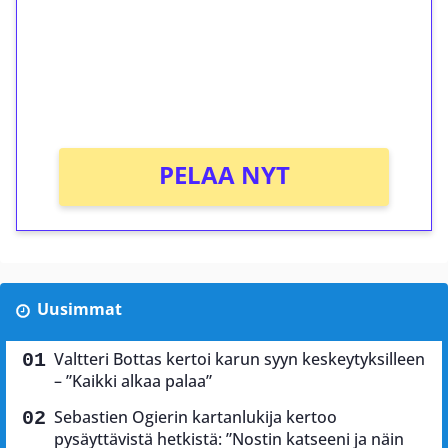
Talleta 1€
Saat heti 50 ilmaiskierrosta Tuohi 1000 -
peliin (arvo 0,20€ per kierros)!
Ei kierrätysvaatimusta!
PELAA NYT
Uusimmat
Valtteri Bottas kertoi karun syyn keskeytyksilleen
– ”Kaikki alkaa palaa”
Sebastien Ogierin kartanlukija kertoo
pysäyttävistä hetkistä: ”Nostin katseeni ja näin