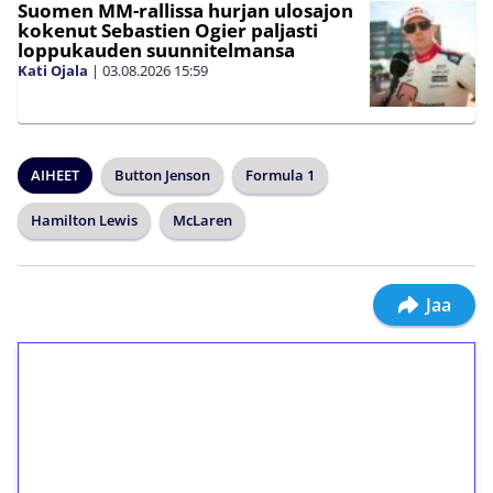
Suomen MM-rallissa hurjan ulosajon
kokenut Sebastien Ogier paljasti
loppukauden suunnitelmansa
Kati Ojala
|
03.08.2026
15:59
AIHEET
Button Jenson
Formula 1
Hamilton Lewis
McLaren
Jaa
1€ = 10€ arvosta
ilmaiskierroksia ilman
kierrätystä!