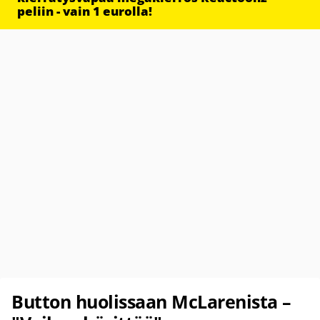
peliin - vain 1 eurolla!
Button huolissaan McLarenista –