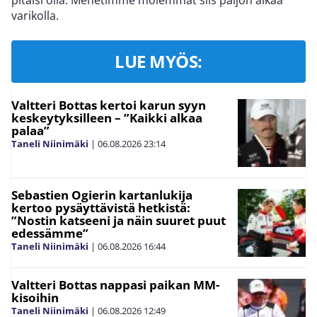
pitäisi olla. Menetimme molemmat siis paljon aikaa
varikolla.
LUE MYÖS:
Valtteri Bottas kertoi karun syyn
keskeytyksilleen – ”Kaikki alkaa
palaa”
Taneli Niinimäki
|
06.08.2026
23:14
Sebastien Ogierin kartanlukija
kertoo pysäyttävistä hetkistä:
”Nostin katseeni ja näin suuret puut
edessämme”
Taneli Niinimäki
|
06.08.2026
16:44
Valtteri Bottas nappasi paikan MM-
kisoihin
Taneli Niinimäki
|
06.08.2026
12:49