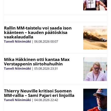
Rallin MM-taistelu voi saada ison
käänteen – kauden päätöskisa
vaakalaudalla
Taneli Niinimäki
|
06.08.2026
00:07
Mika Häkkinen otti kantaa Max
Verstappenin siirtohuhuihin
Taneli Niinimäki
|
05.08.2026
23:31
Thierry Neuville kritisoi Suomen
MM-rallia – Sami Pajari eri linjoilla
Taneli Niinimäki
|
04.08.2026
22:42