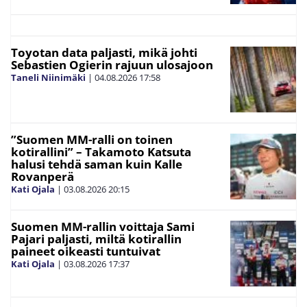
Toyotan data paljasti, mikä johti
Sebastien Ogierin rajuun ulosajoon
Taneli Niinimäki
|
04.08.2026
17:58
”Suomen MM-ralli on toinen
kotirallini” – Takamoto Katsuta
halusi tehdä saman kuin Kalle
Rovanperä
Kati Ojala
|
03.08.2026
20:15
Suomen MM-rallin voittaja Sami
Pajari paljasti, miltä kotirallin
paineet oikeasti tuntuivat
Kati Ojala
|
03.08.2026
17:37