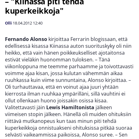
– "Kiinassa piti tehdä
kuperkeikkoja"
Olli
18.04.2012
12:40
Fernando Alonso
kirjoittaa Ferrarin blogissaan, että
edellisessä kisassa Kiinassa auton suorituskyky oli niin
heikko, että vain hänen poikkeukselliset ajotaitonsa
estivät vieläkin huonomman tuloksen. – Tänä
viikonloppuna me teemme parhaamme ja toivottavasti
voimme ajaa kisan, jossa kulutan vähemmän aikaa
ruuhkassa kuin viime sunnuntaina, Alonso kirjoittaa. –
Oli turhauttavaa, että en voinut ajaa juuri yhtään
kierrosta ilman ruuhkaa ympärilläni, sillä vauhtini ei
ollut ollenkaan huono joissakin osissa kisaa.
Valitettavasti jäin
Lewis Hamiltonista
jälkeen
viimeisen stopin jälkeen. Hänellä oli muiden ohituksiin
riittävä mutkanopeus kun taas minun piti tehdä
kuperkeikkoja onnistuakseni ohituksissa pitkää suoraa
selvästi vaikeammissa paikoissa, Alonso suree. – Sen