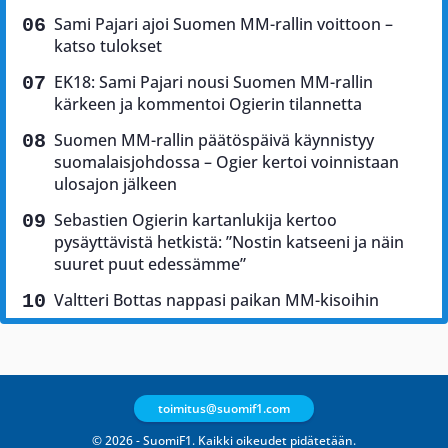
Sami Pajari ajoi Suomen MM-rallin voittoon –
katso tulokset
EK18: Sami Pajari nousi Suomen MM-rallin
kärkeen ja kommentoi Ogierin tilannetta
Suomen MM-rallin päätöspäivä käynnistyy
suomalaisjohdossa – Ogier kertoi voinnistaan
ulosajon jälkeen
Sebastien Ogierin kartanlukija kertoo
pysäyttävistä hetkistä: ”Nostin katseeni ja näin
suuret puut edessämme”
Valtteri Bottas nappasi paikan MM-kisoihin
toimitus@suomif1.com
© 2026 - SuomiF1. Kaikki oikeudet pidätetään.