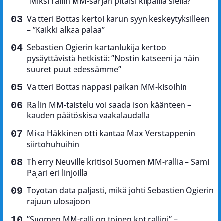
”Miksi rallin MM-sarjan pitäisi kilpailla siellä?”
Valtteri Bottas kertoi karun syyn keskeytyksilleen
– ”Kaikki alkaa palaa”
Sebastien Ogierin kartanlukija kertoo
pysäyttävistä hetkistä: ”Nostin katseeni ja näin
suuret puut edessämme”
Valtteri Bottas nappasi paikan MM-kisoihin
Rallin MM-taistelu voi saada ison käänteen –
kauden päätöskisa vaakalaudalla
Mika Häkkinen otti kantaa Max Verstappenin
siirtohuhuihin
Thierry Neuville kritisoi Suomen MM-rallia – Sami
Pajari eri linjoilla
Toyotan data paljasti, mikä johti Sebastien Ogierin
rajuun ulosajoon
”Suomen MM-ralli on toinen kotirallini” –