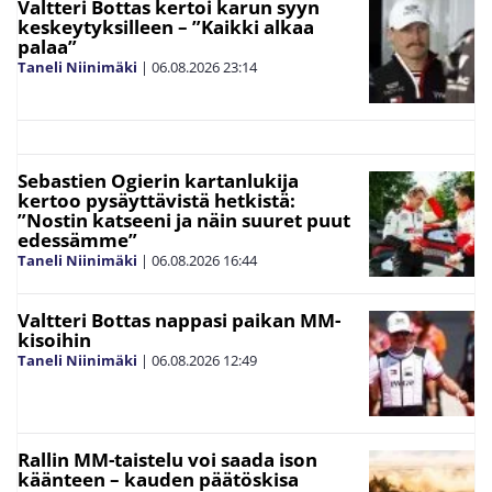
Valtteri Bottas kertoi karun syyn
keskeytyksilleen – ”Kaikki alkaa
palaa”
Taneli Niinimäki
|
06.08.2026
23:14
Sebastien Ogierin kartanlukija
kertoo pysäyttävistä hetkistä:
”Nostin katseeni ja näin suuret puut
edessämme”
Taneli Niinimäki
|
06.08.2026
16:44
Valtteri Bottas nappasi paikan MM-
kisoihin
Taneli Niinimäki
|
06.08.2026
12:49
Rallin MM-taistelu voi saada ison
käänteen – kauden päätöskisa