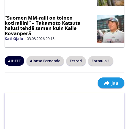
”Suomen MM-ralli on toinen
kotirallini” – Takamoto Katsuta
halusi tehdä saman kuin Kalle
Rovanperä
Kati Ojala
|
03.08.2026
20:15
AIHEET
Alonso Fernando
Ferrari
Formula 1
Jaa
1€ = 10€ arvosta
ilmaiskierroksia ilman
kierrätystä!