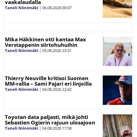
vaakalaudalla
Taneli Niinimäki
|
06.08.2026
00:07
Mika Häkkinen otti kantaa Max
Verstappenin siirtohuhuihin
Taneli Niinimäki
|
05.08.2026
23:31
Thierry Neuville kritisoi Suomen
MM-rallia – Sami Pajari eri linjoilla
Taneli Niinimäki
|
04.08.2026
22:42
Toyotan data paljasti, mikä johti
Sebastien Ogierin rajuun ulosajoon
Taneli Niinimäki
|
04.08.2026
17:58