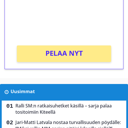
Talleta 1€
Saat heti 50 ilmaiskierrosta Tuohi 1000 -
peliin (arvo 0,20€ per kierros)!
Ei kierrätysvaatimusta!
PELAA NYT
Uusimmat
Ralli SM:n ratkaisuhetket käsillä – sarja palaa
tositoimiin Kiteellä
Jari-Matti Latvala nostaa turvallisuuden pöydälle: