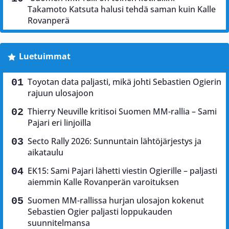
Takamoto Katsuta halusi tehdä saman kuin Kalle
Rovanperä
Luetuimmat
Toyotan data paljasti, mikä johti Sebastien Ogierin
rajuun ulosajoon
Thierry Neuville kritisoi Suomen MM-rallia – Sami
Pajari eri linjoilla
Secto Rally 2026: Sunnuntain lähtöjärjestys ja
aikataulu
EK15: Sami Pajari lähetti viestin Ogierille – paljasti
aiemmin Kalle Rovanperän varoituksen
Suomen MM-rallissa hurjan ulosajon kokenut
Sebastien Ogier paljasti loppukauden
suunnitelmansa