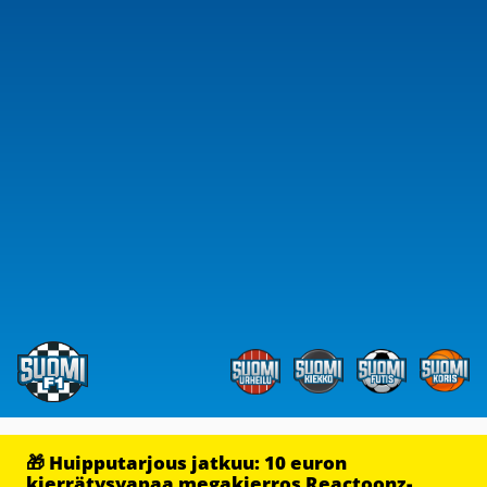
🎁 Huipputarjous jatkuu: 10 euron
kierrätysvapaa megakierros Reactoonz-