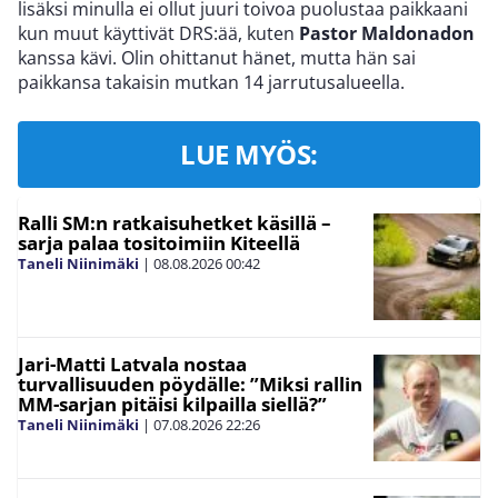
lisäksi minulla ei ollut juuri toivoa puolustaa paikkaani
kun muut käyttivät DRS:ää, kuten
Pastor Maldonadon
kanssa kävi. Olin ohittanut hänet, mutta hän sai
paikkansa takaisin mutkan 14 jarrutusalueella.
LUE MYÖS:
Ralli SM:n ratkaisuhetket käsillä –
sarja palaa tositoimiin Kiteellä
Taneli Niinimäki
|
08.08.2026
00:42
Jari-Matti Latvala nostaa
turvallisuuden pöydälle: ”Miksi rallin
MM-sarjan pitäisi kilpailla siellä?”
Taneli Niinimäki
|
07.08.2026
22:26