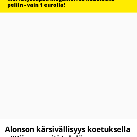
peliin - vain 1 eurolla!
Alonson kärsivällisyys koetuksella