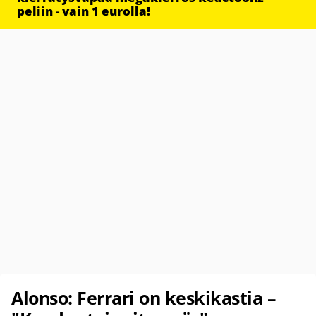
peliin - vain 1 eurolla!
Alonso: Ferrari on keskikastia –