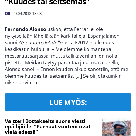
"Kuudes tai seitsemäs"
Olli
20.04.2012
13:03
Fernando Alonso
uskoo, että Ferrari ei ole
nykyisellään lähelläkään kärkitalleja. Espanjalainen
sanoi
AS-sanomalehdelle
, että F2012 ei ole edes
keskikastin huipulla. – Me olemme kolmantena
mestaruussarjassa, mutta tallikaverillani on nolla
pistettä. Meidän täytyy parantaa joka osa-alueella,
Alonso sanoi. – Ennen kauden alkua sanottiin, että me
olemme kuudes tai seitsemäs. […] Se oli jotakuinkin
oikein arvioitu.
LUE MYÖS:
Valtteri Bottakselta suora viesti
epäilijöille: ”Parhaat vuoteni ovat
vielä edessä”