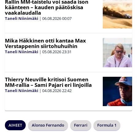
Rallin MM-taistelu voi saada ison
käänteen – kauden päätöskisa
vaakalaudalla
Taneli Niinimäki
|
06.08.2026
00:07
Mika Häkkinen otti kantaa Max
Verstappenin siirtohuhuihin
Taneli Niinimäki
|
05.08.2026
23:31
Thierry Neuville kritisoi Suomen
MM-rallia – Sami Pajari eri linjoilla
Taneli Niinimäki
|
04.08.2026
22:42
AIHEET
Alonso Fernando
Ferrari
Formula 1