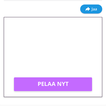
Jaa
🎁 Huipputarjous jatkuu: 10
euron kierrätysvapaa
megakierros Reactoonz-
peliin – vain 1 eurolla!
Peli: Reactoonz
Vain uusille asiakkaille!
PELAA NYT