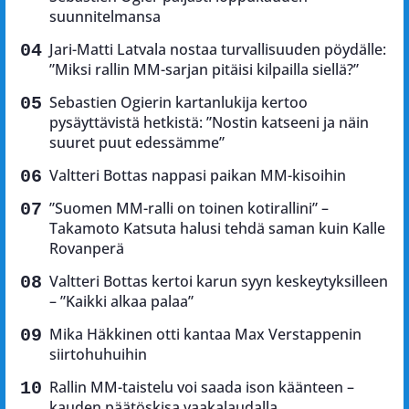
suunnitelmansa
Jari-Matti Latvala nostaa turvallisuuden pöydälle:
”Miksi rallin MM-sarjan pitäisi kilpailla siellä?”
Sebastien Ogierin kartanlukija kertoo
pysäyttävistä hetkistä: ”Nostin katseeni ja näin
suuret puut edessämme”
Valtteri Bottas nappasi paikan MM-kisoihin
”Suomen MM-ralli on toinen kotirallini” –
Takamoto Katsuta halusi tehdä saman kuin Kalle
Rovanperä
Valtteri Bottas kertoi karun syyn keskeytyksilleen
– ”Kaikki alkaa palaa”
Mika Häkkinen otti kantaa Max Verstappenin
siirtohuhuihin
Rallin MM-taistelu voi saada ison käänteen –
kauden päätöskisa vaakalaudalla