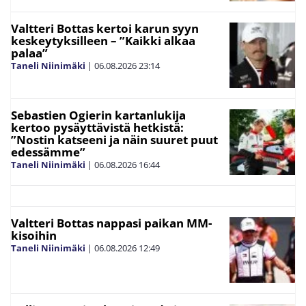
Valtteri Bottas kertoi karun syyn
keskeytyksilleen – ”Kaikki alkaa
palaa”
Taneli Niinimäki
|
06.08.2026
23:14
Sebastien Ogierin kartanlukija
kertoo pysäyttävistä hetkistä:
”Nostin katseeni ja näin suuret puut
edessämme”
Taneli Niinimäki
|
06.08.2026
16:44
Valtteri Bottas nappasi paikan MM-
kisoihin
Taneli Niinimäki
|
06.08.2026
12:49