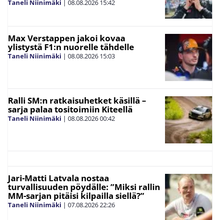
Taneli Niinimäki
|
08.08.2026
15:42
Max Verstappen jakoi kovaa
ylistystä F1:n nuorelle tähdelle
Taneli Niinimäki
|
08.08.2026
15:03
Ralli SM:n ratkaisuhetket käsillä –
sarja palaa tositoimiin Kiteellä
Taneli Niinimäki
|
08.08.2026
00:42
Jari-Matti Latvala nostaa
turvallisuuden pöydälle: ”Miksi rallin
MM-sarjan pitäisi kilpailla siellä?”
Taneli Niinimäki
|
07.08.2026
22:26