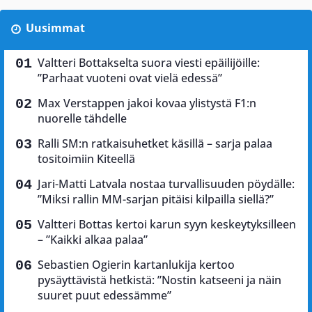
Uusimmat
Valtteri Bottakselta suora viesti epäilijöille:
”Parhaat vuoteni ovat vielä edessä”
Max Verstappen jakoi kovaa ylistystä F1:n
nuorelle tähdelle
Ralli SM:n ratkaisuhetket käsillä – sarja palaa
tositoimiin Kiteellä
Jari-Matti Latvala nostaa turvallisuuden pöydälle:
”Miksi rallin MM-sarjan pitäisi kilpailla siellä?”
Valtteri Bottas kertoi karun syyn keskeytyksilleen
– ”Kaikki alkaa palaa”
Sebastien Ogierin kartanlukija kertoo
pysäyttävistä hetkistä: ”Nostin katseeni ja näin
suuret puut edessämme”