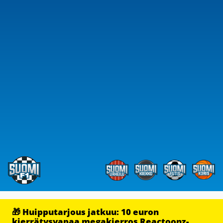
🎁 Huipputarjous jatkuu: 10 euron
kierrätysvapaa megakierros Reactoonz-