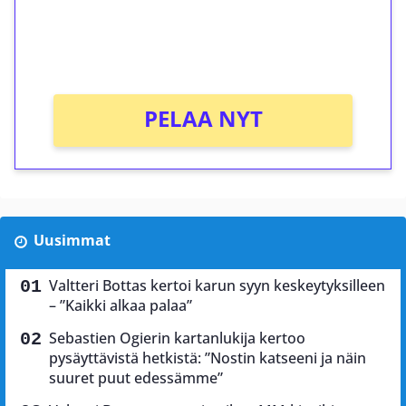
Saat heti 50 ilmaiskierrosta Tuohi 1000 -
peliin (arvo 0,20€ per kierros)!
Ei kierrätysvaatimusta!
PELAA NYT
Uusimmat
Valtteri Bottas kertoi karun syyn keskeytyksilleen
– ”Kaikki alkaa palaa”
Sebastien Ogierin kartanlukija kertoo
pysäyttävistä hetkistä: ”Nostin katseeni ja näin
suuret puut edessämme”