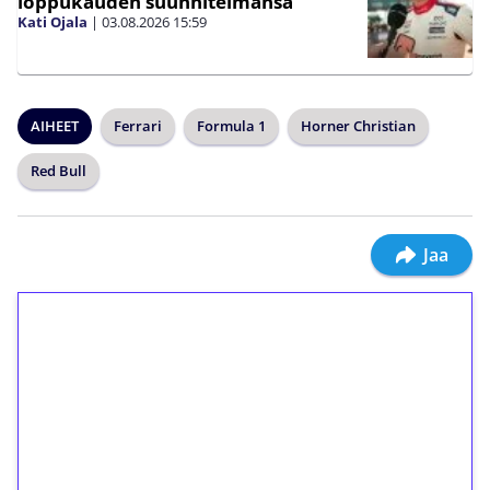
loppukauden suunnitelmansa
Kati Ojala
|
03.08.2026
15:59
AIHEET
Ferrari
Formula 1
Horner Christian
Red Bull
Jaa
1€ = 10€ arvosta
ilmaiskierroksia ilman
kierrätystä!
Talleta 1€