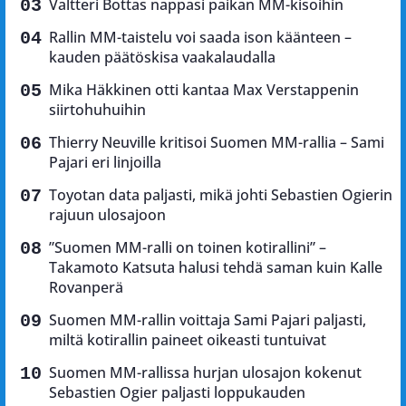
Valtteri Bottas nappasi paikan MM-kisoihin
Rallin MM-taistelu voi saada ison käänteen –
kauden päätöskisa vaakalaudalla
Mika Häkkinen otti kantaa Max Verstappenin
siirtohuhuihin
Thierry Neuville kritisoi Suomen MM-rallia – Sami
Pajari eri linjoilla
Toyotan data paljasti, mikä johti Sebastien Ogierin
rajuun ulosajoon
”Suomen MM-ralli on toinen kotirallini” –
Takamoto Katsuta halusi tehdä saman kuin Kalle
Rovanperä
Suomen MM-rallin voittaja Sami Pajari paljasti,
miltä kotirallin paineet oikeasti tuntuivat
Suomen MM-rallissa hurjan ulosajon kokenut
Sebastien Ogier paljasti loppukauden