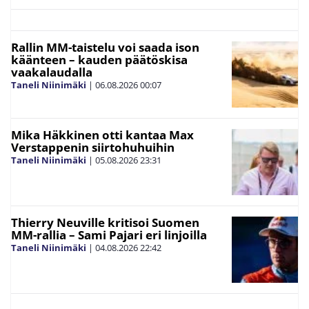
Rallin MM-taistelu voi saada ison
käänteen – kauden päätöskisa
vaakalaudalla
Taneli Niinimäki
|
06.08.2026
00:07
Mika Häkkinen otti kantaa Max
Verstappenin siirtohuhuihin
Taneli Niinimäki
|
05.08.2026
23:31
Thierry Neuville kritisoi Suomen
MM-rallia – Sami Pajari eri linjoilla
Taneli Niinimäki
|
04.08.2026
22:42