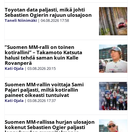
Toyotan data paljasti, mikä johti
Sebastien Ogierin rajuun ulosajoon
Taneli Niinimäki
|
04.08.2026
17:58
”Suomen MM-ralli on toinen
kotirallini” – Takamoto Katsuta
halusi tehdä saman kuin Kalle
Rovanperä
Kati Ojala
|
03.08.2026
20:15
Suomen MM-rallin voittaja Sami
Pajari paljasti, miltä kotirallin
paineet oikeasti tuntuivat
Kati Ojala
|
03.08.2026
17:37
Suomen MM-rallissa hurjan ulosajon
kokenut Sebastien Ogier paljasti