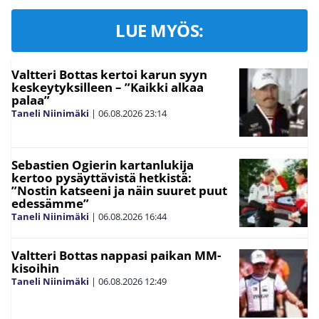
LUE MYÖS:
Valtteri Bottas kertoi karun syyn
keskeytyksilleen – ”Kaikki alkaa
palaa”
Taneli Niinimäki
|
06.08.2026
23:14
Sebastien Ogierin kartanlukija
kertoo pysäyttävistä hetkistä:
”Nostin katseeni ja näin suuret puut
edessämme”
Taneli Niinimäki
|
06.08.2026
16:44
Valtteri Bottas nappasi paikan MM-
kisoihin
Taneli Niinimäki
|
06.08.2026
12:49