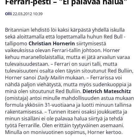
Ferrari-pesti – "Ei palavaa halua"
Olli
22.03.2012
10:39
Britannian lehdistö löi kaksi kärpästä yhdellä iskulla
sekä aloittamalla että lopettamalla huhun Red Bull -
tallipomo
Christian Hornerin
siirtymisestä
vaikeuksissa olevan Ferrari-tallin johtoon. Horner
kehuu maranellolaistallia, mutta ei jätä arvailun varaa
tulevaisuudestaan. – Ferrari on suuri talli, mutta
tulevaisuuteni osalta olen täysin sitoutunut Red Bulliin,
Horner sanoi
Daily Mailin
mukaan. – Ferrarissa voi
nähdä paljon viehätystä, mutta myös sudenkuoppia ja
minä olen sitoutunut Red Bulliin.
Dietrich Mateschitz
(omistaja) antoi minulle mahdollisuuden astua mukaan
formula ykkösiin 31-vuotiaana ja luotti minuun tallinsa
rakentamisessa. – Tunnen itseni osaksi joukkuetta ja
minun sisälläni ei ole palavaa halua siirtyä ja tehdä
työtä Ferrarille. Olen erittäin tyytyväinen asemaani.
Minulla on monivuotinen sopimus, Horner kertoo.