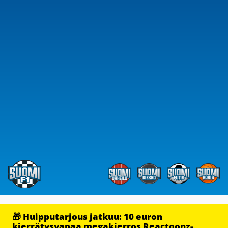
🎁 Huipputarjous jatkuu: 10 euron
kierrätysvapaa megakierros Reactoonz-