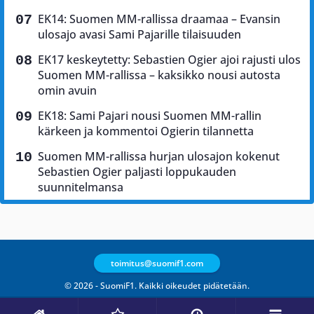
EK14: Suomen MM-rallissa draamaa – Evansin
ulosajo avasi Sami Pajarille tilaisuuden
EK17 keskeytetty: Sebastien Ogier ajoi rajusti ulos
Suomen MM-rallissa – kaksikko nousi autosta
omin avuin
EK18: Sami Pajari nousi Suomen MM-rallin
kärkeen ja kommentoi Ogierin tilannetta
Suomen MM-rallissa hurjan ulosajon kokenut
Sebastien Ogier paljasti loppukauden
suunnitelmansa
toimitus@suomif1.com
© 2026 - SuomiF1. Kaikki oikeudet pidätetään.