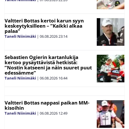
Valtteri Bottas kertoi karun syyn
keskeytyksilleen – ”Kaikki alkaa
palaa”
Taneli Niinimäki
|
06.08.2026
23:14
Sebastien Ogierin kartanlukija
kertoo pysäyttävistä hetkistä:
”Nostin katseeni ja näin suuret puut
edessämme”
Taneli Niinimäki
|
06.08.2026
16:44
Valtteri Bottas nappasi paikan MM-
kisoihin
Taneli Niinimäki
|
06.08.2026
12:49