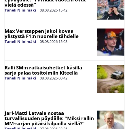
vielä edessä”
Taneli Niinimäki
|
08.08.2026
15:42
Max Verstappen jakoi kovaa
ylistystä F1:n nuorelle tähdelle
Taneli Niinimäki
|
08.08.2026
15:03
Ralli SM:n ratkaisuhetket käsillä –
sarja palaa tositoimiin Kiteellä
Taneli Niinimäki
|
08.08.2026
00:42
Jari-Matti Latvala nostaa
turvallisuuden pöydälle: ”Miksi rallin
MM-sarjan pitäisi kilpailla siellä?”
Taneli Niinimäki
|
07.08.2026
22:26