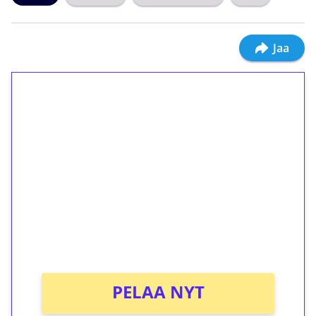
Jaa
1€ = 10€ arvosta
ilmaiskierroksia ilman
kierrätystä!
Talleta 1€
Saat heti 50 ilmaiskierrosta Tuohi 1000 -
peliin (arvo 0,20€ per kierros)!
Ei kierrätysvaatimusta!
PELAA NYT