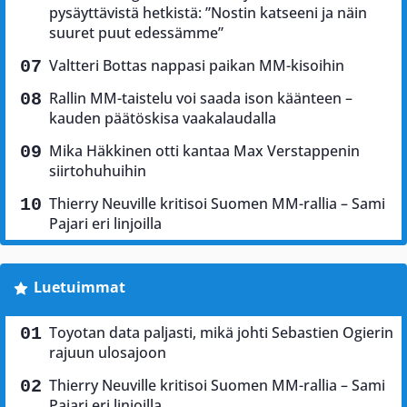
pysäyttävistä hetkistä: ”Nostin katseeni ja näin
suuret puut edessämme”
Valtteri Bottas nappasi paikan MM-kisoihin
Rallin MM-taistelu voi saada ison käänteen –
kauden päätöskisa vaakalaudalla
Mika Häkkinen otti kantaa Max Verstappenin
siirtohuhuihin
Thierry Neuville kritisoi Suomen MM-rallia – Sami
Pajari eri linjoilla
Luetuimmat
Toyotan data paljasti, mikä johti Sebastien Ogierin
rajuun ulosajoon
Thierry Neuville kritisoi Suomen MM-rallia – Sami
Pajari eri linjoilla