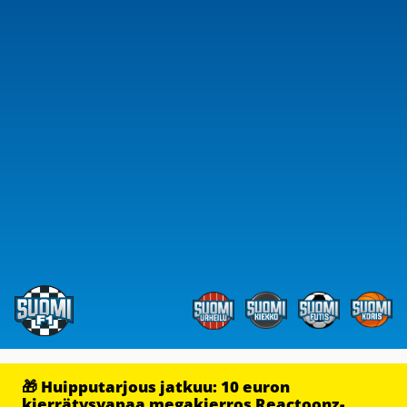
🎁 Huipputarjous jatkuu: 10 euron
kierrätysvapaa megakierros Reactoonz-