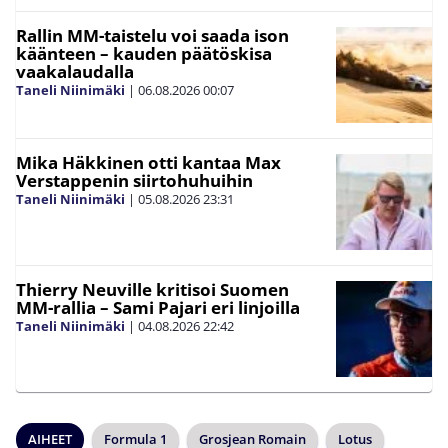
Rallin MM-taistelu voi saada ison
käänteen – kauden päätöskisa
vaakalaudalla
Taneli Niinimäki
|
06.08.2026
00:07
Mika Häkkinen otti kantaa Max
Verstappenin siirtohuhuihin
Taneli Niinimäki
|
05.08.2026
23:31
Thierry Neuville kritisoi Suomen
MM-rallia – Sami Pajari eri linjoilla
Taneli Niinimäki
|
04.08.2026
22:42
AIHEET
Formula 1
Grosjean Romain
Lotus