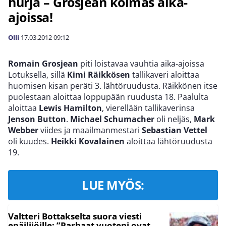
hurja – Grosjean kolmas aika-
ajoissa!
Olli
17.03.2012
09:12
Romain Grosjean
piti loistavaa vauhtia aika-ajoissa
Lotuksella, sillä
Kimi Räikkösen
tallikaveri aloittaa
huomisen kisan peräti 3. lähtöruudusta. Räikkönen itse
puolestaan aloittaa loppupään ruudusta 18. Paalulta
aloittaa
Lewis Hamilton
, vierellään tallikaverinsa
Jenson Button
.
Michael Schumacher
oli neljäs,
Mark
Webber
viides ja maailmanmestari
Sebastian Vettel
oli kuudes.
Heikki Kovalainen
aloittaa lähtöruudusta
19.
LUE MYÖS:
Valtteri Bottakselta suora viesti
epäilijöille: ”Parhaat vuoteni ovat