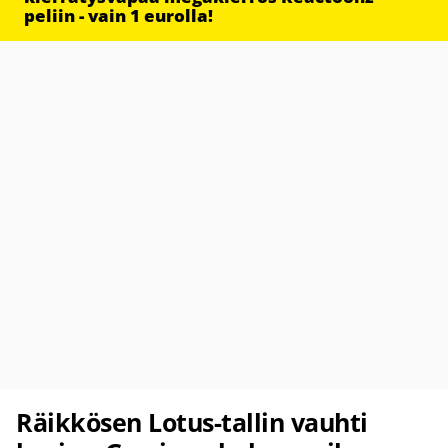
peliin - vain 1 eurolla!
Räikkösen Lotus-tallin vauhti