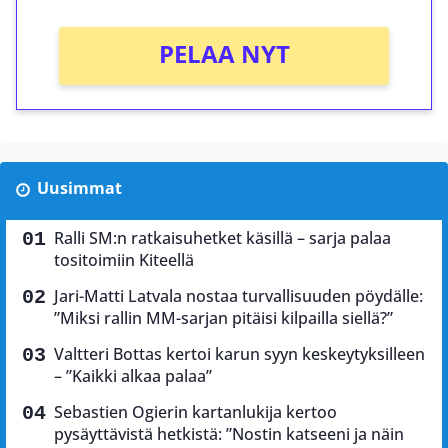
PELAA NYT
Uusimmat
Ralli SM:n ratkaisuhetket käsillä – sarja palaa
tositoimiin Kiteellä
Jari-Matti Latvala nostaa turvallisuuden pöydälle:
”Miksi rallin MM-sarjan pitäisi kilpailla siellä?”
Valtteri Bottas kertoi karun syyn keskeytyksilleen
– ”Kaikki alkaa palaa”
Sebastien Ogierin kartanlukija kertoo
pysäyttävistä hetkistä: ”Nostin katseeni ja näin