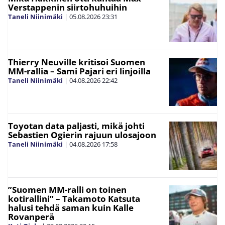
Verstappenin siirtohuhuihin
Taneli Niinimäki
|
05.08.2026
23:31
Thierry Neuville kritisoi Suomen
MM-rallia – Sami Pajari eri linjoilla
Taneli Niinimäki
|
04.08.2026
22:42
Toyotan data paljasti, mikä johti
Sebastien Ogierin rajuun ulosajoon
Taneli Niinimäki
|
04.08.2026
17:58
”Suomen MM-ralli on toinen
kotirallini” – Takamoto Katsuta
halusi tehdä saman kuin Kalle
Rovanperä