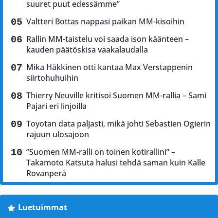
suuret puut edessämme”
Valtteri Bottas nappasi paikan MM-kisoihin
Rallin MM-taistelu voi saada ison käänteen –
kauden päätöskisa vaakalaudalla
Mika Häkkinen otti kantaa Max Verstappenin
siirtohuhuihin
Thierry Neuville kritisoi Suomen MM-rallia – Sami
Pajari eri linjoilla
Toyotan data paljasti, mikä johti Sebastien Ogierin
rajuun ulosajoon
”Suomen MM-ralli on toinen kotirallini” –
Takamoto Katsuta halusi tehdä saman kuin Kalle
Rovanperä
Luetuimmat