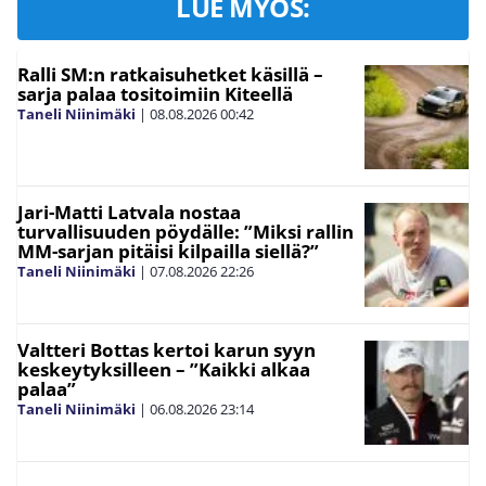
LUE MYÖS:
Ralli SM:n ratkaisuhetket käsillä –
sarja palaa tositoimiin Kiteellä
Taneli Niinimäki
|
08.08.2026
00:42
Jari-Matti Latvala nostaa
turvallisuuden pöydälle: ”Miksi rallin
MM-sarjan pitäisi kilpailla siellä?”
Taneli Niinimäki
|
07.08.2026
22:26
Valtteri Bottas kertoi karun syyn
keskeytyksilleen – ”Kaikki alkaa
palaa”
Taneli Niinimäki
|
06.08.2026
23:14