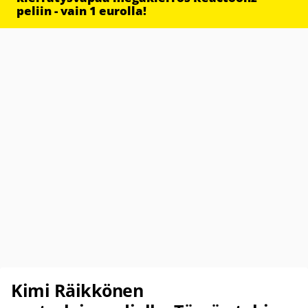
peliin - vain 1 eurolla!
Kimi Räikkönen