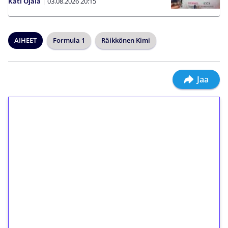
Kati Ojala
|
03.08.2026
20:15
AIHEET
Formula 1
Räikkönen Kimi
Jaa
1€ = 10€ arvosta
ilmaiskierroksia ilman
kierrätystä!
Talleta 1€
Saat heti 50 ilmaiskierrosta Tuohi 1000 -
peliin (arvo 0,20€ per kierros)!
Ei kierrätysvaatimusta!