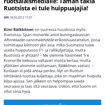
ruotsalaismedialle: Tämän takia
Ruotsista ei tule huippuajajia!
Olli
18.03.2012
11:57
Kimi Räikkönen
on suuressa huudossa myös
Ruotsissa. Span monarkki antoi kuningaskunnan
Aftonbladet-sanomalehdelle
erikoishaastattelun, jossa
toimittajaa kiinnosti yksi asia: miksi Suomesta tulee
useita huipputason F1- ja rallikuljettajia, mutta
Ruotsista ei yhtään? – Me olemme hävinneet Tre
Kronorille kiekossa valtavan monta kertaa, mutta
yllättäen aloimme voittamaan, Räikkönen vastasi. –
Koskaan ei pidä antaa periksi. Nyt on Ruotsin
tehtävänä tuottaa kuljettaja, joka on maailman huipulla
kilpa-ajossa. Sen jälkeen on helpompaa saada
seuraava ja taas sitä seuraava. Uskon, että Suomi on
ollut siinä hyvä.