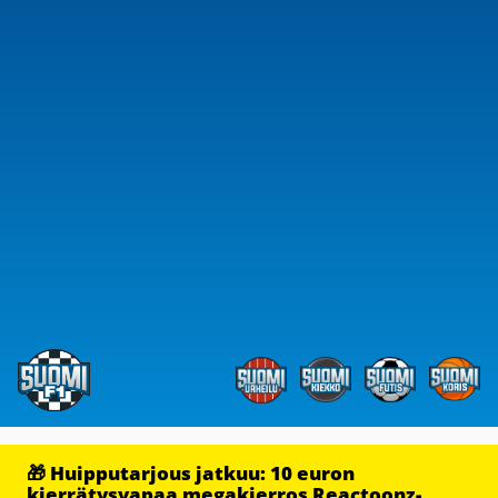
🎁 Huipputarjous jatkuu: 10 euron
kierrätysvapaa megakierros Reactoonz-