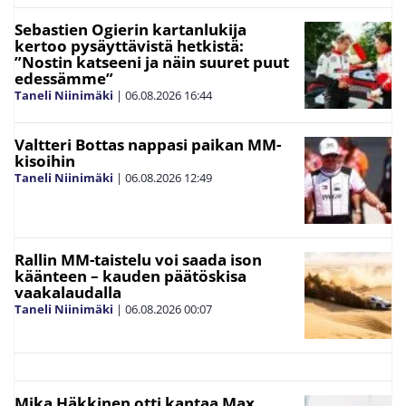
Sebastien Ogierin kartanlukija
kertoo pysäyttävistä hetkistä:
”Nostin katseeni ja näin suuret puut
edessämme”
Taneli Niinimäki
|
06.08.2026
16:44
Valtteri Bottas nappasi paikan MM-
kisoihin
Taneli Niinimäki
|
06.08.2026
12:49
Rallin MM-taistelu voi saada ison
käänteen – kauden päätöskisa
vaakalaudalla
Taneli Niinimäki
|
06.08.2026
00:07
Mika Häkkinen otti kantaa Max