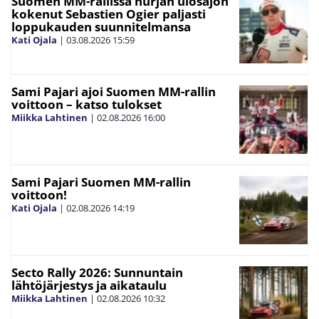
Suomen MM-rallissa hurjan ulosajon
kokenut Sebastien Ogier paljasti
loppukauden suunnitelmansa
Kati Ojala
|
03.08.2026
15:59
Sami Pajari ajoi Suomen MM-rallin
voittoon – katso tulokset
Miikka Lahtinen
|
02.08.2026
16:00
Sami Pajari Suomen MM-rallin
voittoon!
Kati Ojala
|
02.08.2026
14:19
Secto Rally 2026: Sunnuntain
lähtöjärjestys ja aikataulu
Miikka Lahtinen
|
02.08.2026
10:32