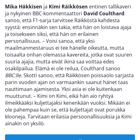
Mika Häkkisen
ja
Kimi Räikkösen
entinen tallikaveri
ja nykyinen BBC-kommentaattori
David Coulthard
sanoo, että F1-sarja tarvitsee Räikköstä kahdesta
syystä: ensinnäkin sen takia, että hän on loistava ajaja
ja toisekseen siksi, että hän on erilainen
personallisuus. – Voisi sanoa, että yksi
maailmanmestaruus ei tee hänelle oikeutta, mutta
toisaalta onhan olemassa kavereita, jotka ovat suuren
suuria ajajia, mutta eivät ikinä saa voittaa edes
osakilpailua. Elämä ei ole reilua, Coulthard sanoo
BBC:lle
. Skotti sanoo, että Räikkösen poissaolo sarjasta
parin vuoden ajan on varmaankin saanut hänet taas
nauttimaan ajamisesta. Yksi asia ei ole kuitenkaan
muuttunut. – Kimi on Kimi, eikä hän aio ryhtyä
ilmeikkääksi kuljettajaksi kenenkään vuoksi. Mikään ei
ole pahempaa kuin se, että kuljettajat ovat porukka
klooneja. Tarvitaan erilaisia persoonallisuuksia ja Kimi
ainakin on yksilö.