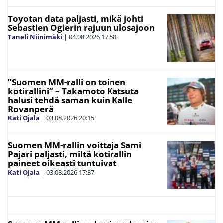
Toyotan data paljasti, mikä johti
Sebastien Ogierin rajuun ulosajoon
Taneli Niinimäki
|
04.08.2026
17:58
”Suomen MM-ralli on toinen
kotirallini” – Takamoto Katsuta
halusi tehdä saman kuin Kalle
Rovanperä
Kati Ojala
|
03.08.2026
20:15
Suomen MM-rallin voittaja Sami
Pajari paljasti, miltä kotirallin
paineet oikeasti tuntuivat
Kati Ojala
|
03.08.2026
17:37