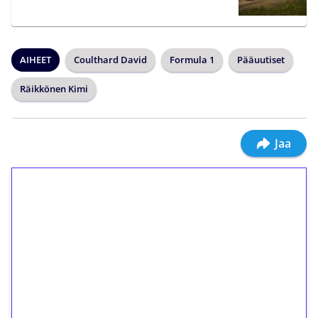
AIHEET
Coulthard David
Formula 1
Pääuutiset
Räikkönen Kimi
Jaa
1€ = 10€ arvosta
ilmaiskierroksia ilman
kierrätystä!
Talleta 1€
Saat heti 50 ilmaiskierrosta Tuohi 1000 -
peliin (arvo 0,20€ per kierros)!