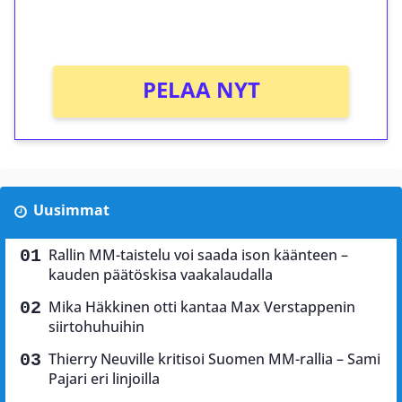
Ei kierrätysvaatimusta!
PELAA NYT
Uusimmat
Rallin MM-taistelu voi saada ison käänteen –
kauden päätöskisa vaakalaudalla
Mika Häkkinen otti kantaa Max Verstappenin
siirtohuhuihin
Thierry Neuville kritisoi Suomen MM-rallia – Sami
Pajari eri linjoilla