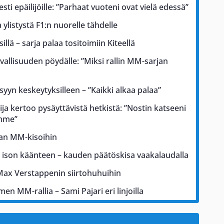
esti epäilijöille: ”Parhaat vuoteni ovat vielä edessä”
ylistystä F1:n nuorelle tähdelle
illä – sarja palaa tositoimiin Kiteellä
rvallisuuden pöydälle: ”Miksi rallin MM-sarjan
 syyn keskeytyksilleen – ”Kaikki alkaa palaa”
ja kertoo pysäyttävistä hetkistä: ”Nostin katseeni
ämme”
kan MM-kisoihin
a ison käänteen – kauden päätöskisa vaakalaudalla
Max Verstappenin siirtohuhuihin
men MM-rallia – Sami Pajari eri linjoilla