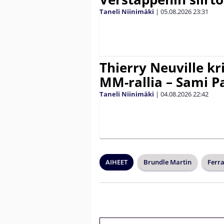
Taneli Niinimäki
|
05.08.2026
23:31
Thierry Neuville kr
MM-rallia – Sami Paj
Taneli Niinimäki
|
04.08.2026
22:42
AIHEET
Brundle Martin
Ferra