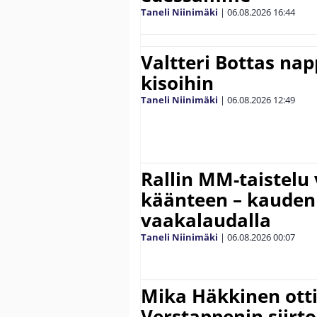
Taneli Niinimäki
|
06.08.2026
16:44
Valtteri Bottas na
kisoihin
Taneli Niinimäki
|
06.08.2026
12:49
Rallin MM-taistelu 
käänteen – kauden
vaakalaudalla
Taneli Niinimäki
|
06.08.2026
00:07
Mika Häkkinen ott
Verstappenin siirt