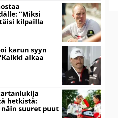
nostaa
älle: ”Miksi
äisi kilpailla
toi karun syyn
”Kaikki alkaa
kartanlukija
ä hetkistä:
a näin suuret puut