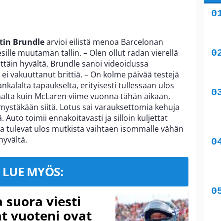
tin Brundle
arvioi eilistä menoa Barcelonan
esille muutaman tallin. – Olen ollut radan vierellä
ittäin hyvältä, Brundle sanoi videoidussa
 ei vakuuttanut brittiä. – On kolme päivää testejä
ankalalta tapaukselta, erityisesti tullessaan ulos
halta kuin McLaren viime vuonna tähän aikaan,
ymystäkään siitä. Lotus sai varauksettomia kehuja
 Auto toimii ennakoitavasti ja silloin kuljettat
ja tulevat ulos mutkista vaihtaen isommalle vähän
hyvältä.
LUE MYÖS:
a suora viesti
at vuoteni ovat