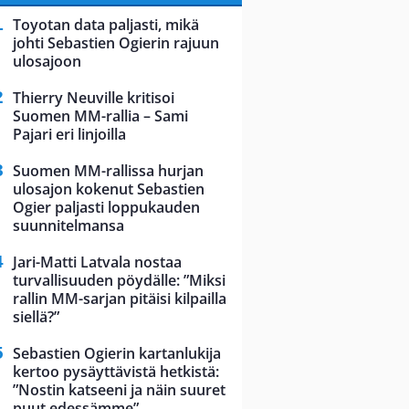
Toyotan data paljasti, mikä
johti Sebastien Ogierin rajuun
ulosajoon
Thierry Neuville kritisoi
Suomen MM-rallia – Sami
Pajari eri linjoilla
Suomen MM-rallissa hurjan
ulosajon kokenut Sebastien
Ogier paljasti loppukauden
suunnitelmansa
Jari-Matti Latvala nostaa
turvallisuuden pöydälle: ”Miksi
rallin MM-sarjan pitäisi kilpailla
siellä?”
Sebastien Ogierin kartanlukija
kertoo pysäyttävistä hetkistä:
”Nostin katseeni ja näin suuret
puut edessämme”