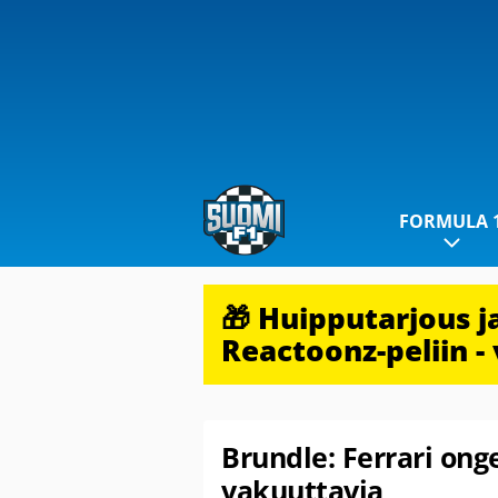
FORMULA 
🎁 Huipputarjous 
Reactoonz-peliin - 
Brundle: Ferrari ong
vakuuttavia