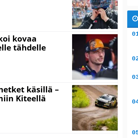
koi kovaa
lle tähdelle
hetket käsillä –
iin Kiteellä