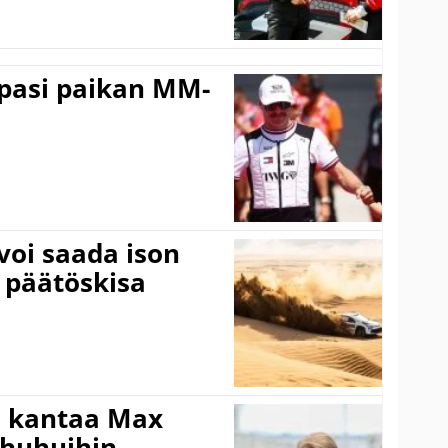
ppasi paikan MM-
voi saada ison
 päätöskisa
i kantaa Max
ohuhuihin