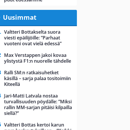
Uusimmat
Valtteri Bottakselta suora
viesti epäilijöille: ”Parhaat
vuoteni ovat vielä edessä”
Max Verstappen jakoi kovaa
ylistystä F1:n nuorelle tähdelle
Ralli SM:n ratkaisuhetket
käsillä – sarja palaa tositoimiin
Kiteellä
Jari-Matti Latvala nostaa
turvallisuuden pöydälle: ”Miksi
rallin MM-sarjan pitäisi kilpailla
siellä?”
Valtteri Bottas kertoi karun