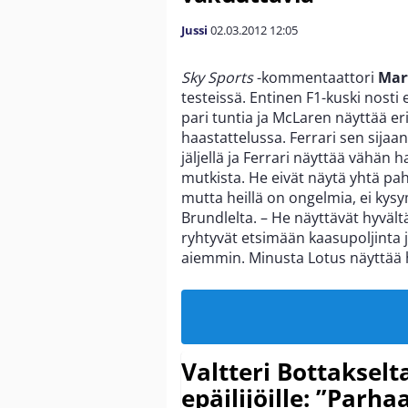
Jussi
02.03.2012
12:05
Sky Sports
-kommentaattori
Mar
testeissä. Entinen F1-kuski nosti 
pari tuntia ja McLaren näyttää er
haastattelussa. Ferrari sen sijaan
jäljellä ja Ferrari näyttää vähän h
mutkista. He eivät näytä yhtä pa
mutta heillä on ongelmia, ei kys
Brundlelta. – He näyttävät hyvältä.
ryhtyvät etsimään kaasupoljinta 
aiemmin. Minusta Lotus näyttää 
Valtteri Bottakselt
epäilijöille: ”Parha