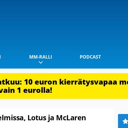
1
MM-RALLI
PODCAST
jatkuu: 10 euron kierrätysvapaa m
vain 1 eurolla!
elmissa, Lotus ja McLaren