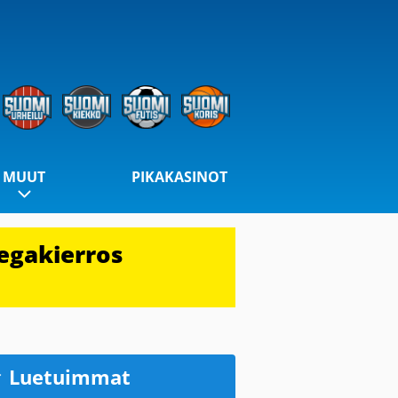
MUUT
PIKAKASINOT
egakierros
Luetuimmat