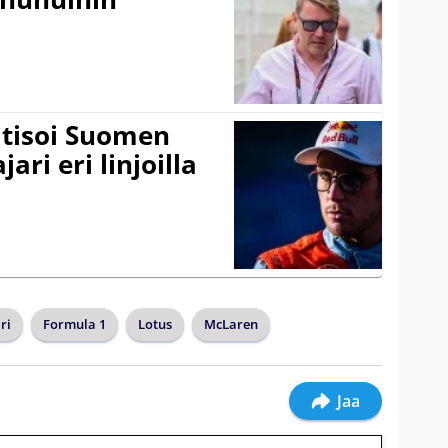
itisoi Suomen
ari eri linjoilla
ri
Formula 1
Lotus
McLaren
Jaa