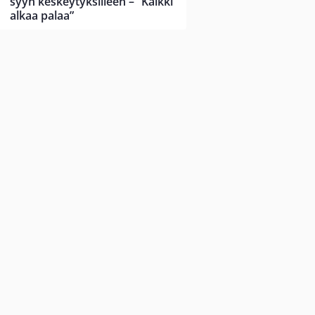
syyn keskeytyksilleen – ”Kaikki
alkaa palaa”