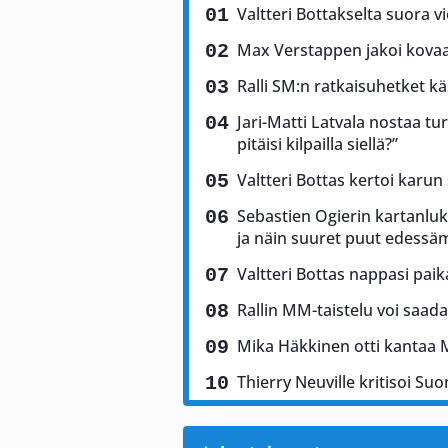
Valtteri Bottakselta suora vi
Max Verstappen jakoi kovaa 
Ralli SM:n ratkaisuhetket käs
Jari-Matti Latvala nostaa tu
pitäisi kilpailla siellä?”
Valtteri Bottas kertoi karun
Sebastien Ogierin kartanluki
ja näin suuret puut edess
Valtteri Bottas nappasi pai
Rallin MM-taistelu voi saad
Mika Häkkinen otti kantaa 
Thierry Neuville kritisoi Suo