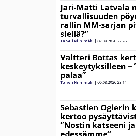
Jari-Matti Latvala 
turvallisuuden pöyd
rallin MM-sarjan pit
siellä?”
Taneli Niinimäki
|
07.08.2026
22:26
Valtteri Bottas ker
keskeytyksilleen – 
palaa”
Taneli Niinimäki
|
06.08.2026
23:14
Sebastien Ogierin 
kertoo pysäyttävist
”Nostin katseeni j
edessämme”