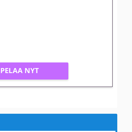
jatkuu: 10 euron
gakierros Reactoonz-peliin
PELAA NYT