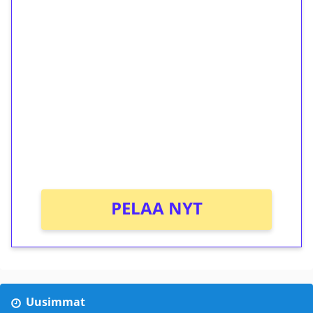
1€ = 10€ arvosta
ilmaiskierroksia ilman
kierrätystä!
Talleta 1€
Saat heti 50 ilmaiskierrosta Tuohi 1000 -
peliin (arvo 0,20€ per kierros)!
Ei kierrätysvaatimusta!
PELAA NYT
Uusimmat