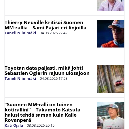
Thierry Neuville kritisoi Suomen
MM-rallia – Sami Pajari eri linjoilla
Taneli Niinimäki
|
04.08.2026
22:42
Toyotan data paljasti, mikä johti
Sebastien Ogierin rajuun ulosajoon
Taneli Niinimäki
|
04.08.2026
17:58
”Suomen MM-ralli on toinen
kotirallini” – Takamoto Katsuta
halusi tehdä saman kuin Kalle
Rovanperä
Kati Ojala
|
03.08.2026
20:15