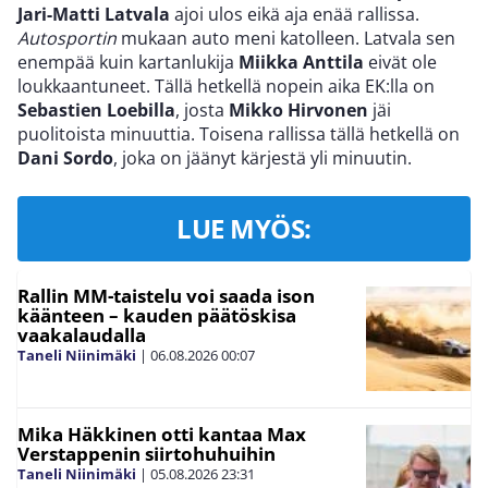
Jari-Matti Latvala
ajoi ulos eikä aja enää rallissa.
Autosportin
mukaan auto meni katolleen. Latvala sen
enempää kuin kartanlukija
Miikka Anttila
eivät ole
loukkaantuneet. Tällä hetkellä nopein aika EK:lla on
Sebastien Loebilla
, josta
Mikko Hirvonen
jäi
puolitoista minuuttia. Toisena rallissa tällä hetkellä on
Dani Sordo
, joka on jäänyt kärjestä yli minuutin.
LUE MYÖS:
Rallin MM-taistelu voi saada ison
käänteen – kauden päätöskisa
vaakalaudalla
Taneli Niinimäki
|
06.08.2026
00:07
Mika Häkkinen otti kantaa Max
Verstappenin siirtohuhuihin
Taneli Niinimäki
|
05.08.2026
23:31