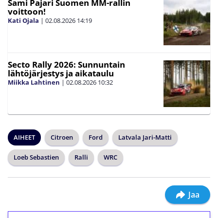
Sami Pajari Suomen MM-rallin
voittoon!
Kati Ojala
|
02.08.2026
14:19
Secto Rally 2026: Sunnuntain
lähtöjärjestys ja aikataulu
Miikka Lahtinen
|
02.08.2026
10:32
AIHEET
Citroen
Ford
Latvala Jari-Matti
Loeb Sebastien
Ralli
WRC
Jaa