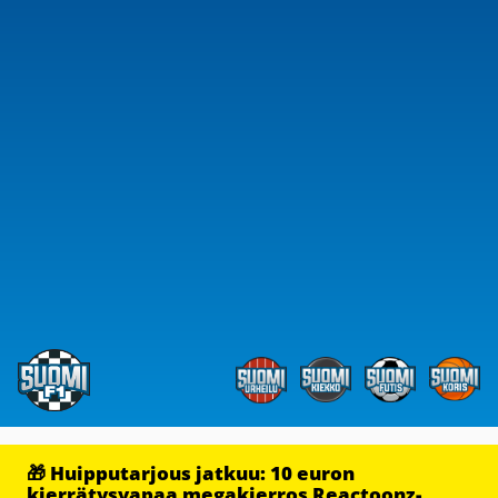
🎁 Huipputarjous jatkuu: 10 euron
kierrätysvapaa megakierros Reactoonz-