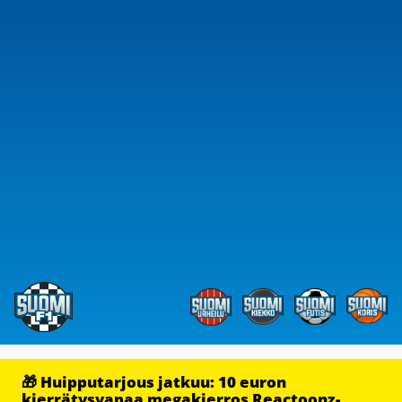
🎁 Huipputarjous jatkuu: 10 euron
kierrätysvapaa megakierros Reactoonz-