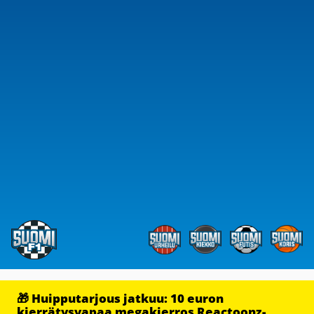
🎁 Huipputarjous jatkuu: 10 euron
kierrätysvapaa megakierros Reactoonz-