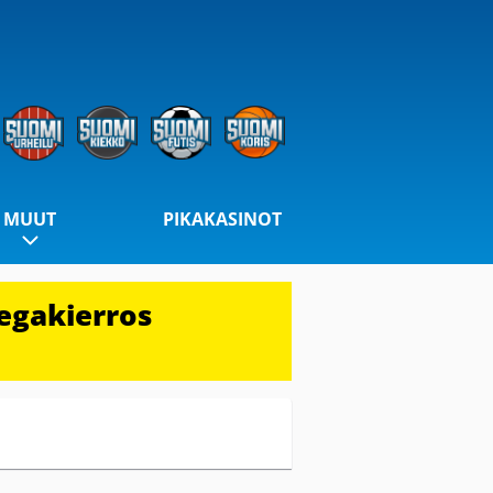
MUUT
PIKAKASINOT
egakierros