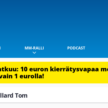
1
MM-RALLI
PODCAST
jatkuu: 10 euron kierrätysvapaa m
vain 1 eurolla!
allard Tom