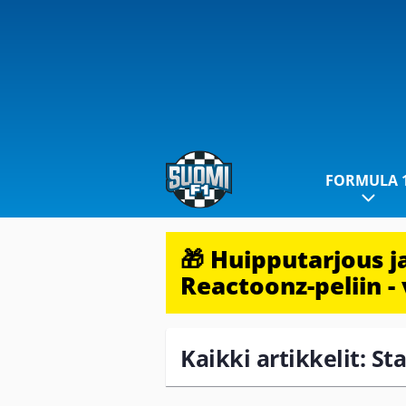
FORMULA 
🎁 Huipputarjous 
Reactoonz-peliin - 
Kaikki artikkelit: St