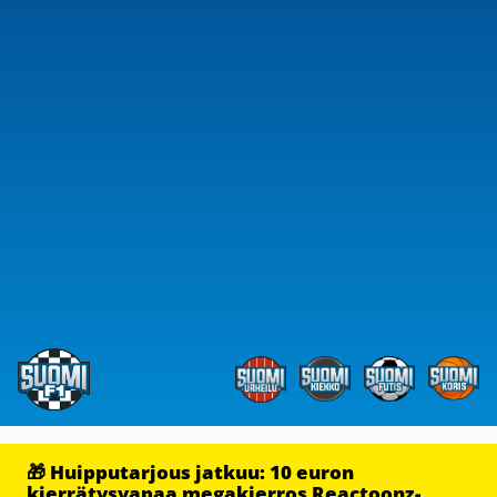
🎁 Huipputarjous jatkuu: 10 euron
kierrätysvapaa megakierros Reactoonz-