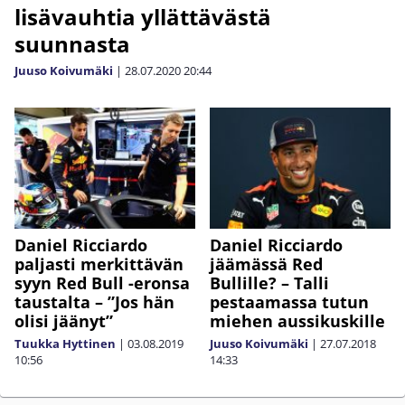
lisävauhtia yllättävästä
suunnasta
Juuso Koivumäki
|
28.07.2020
20:44
Daniel Ricciardo
Daniel Ricciardo
paljasti merkittävän
jäämässä Red
syyn Red Bull -eronsa
Bullille? – Talli
taustalta – ”Jos hän
pestaamassa tutun
olisi jäänyt”
miehen aussikuskille
Tuukka Hyttinen
|
03.08.2019
Juuso Koivumäki
|
27.07.2018
10:56
14:33