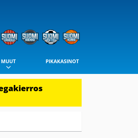
MUUT
PIKAKASINOT
egakierros