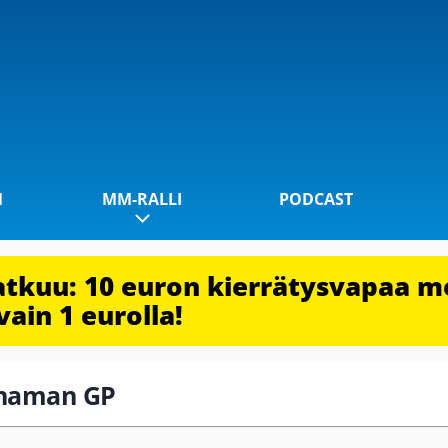
1
MM-RALLI
PODCAST
jatkuu: 10 euron kierrätysvapaa m
vain 1 eurolla!
Panaman GP