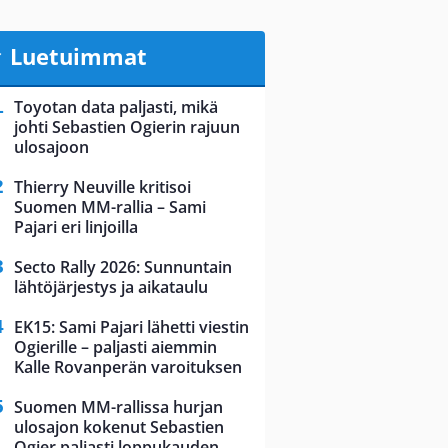
Luetuimmat
Toyotan data paljasti, mikä
johti Sebastien Ogierin rajuun
ulosajoon
Thierry Neuville kritisoi
Suomen MM-rallia – Sami
Pajari eri linjoilla
Secto Rally 2026: Sunnuntain
lähtöjärjestys ja aikataulu
EK15: Sami Pajari lähetti viestin
Ogierille – paljasti aiemmin
Kalle Rovanperän varoituksen
Suomen MM-rallissa hurjan
ulosajon kokenut Sebastien
Ogier paljasti loppukauden