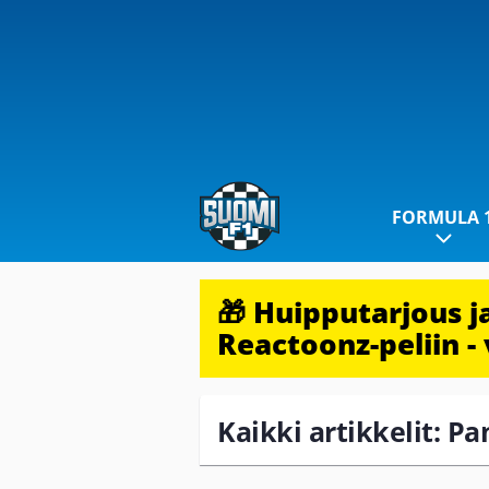
FORMULA 
🎁 Huipputarjous 
Reactoonz-peliin - 
Kaikki artikkelit: 