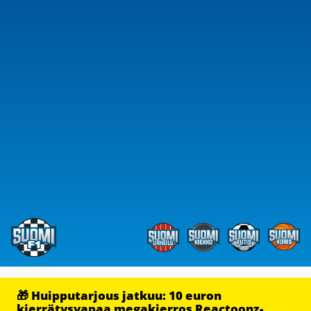
🎁 Huipputarjous jatkuu: 10 euron
kierrätysvapaa megakierros Reactoonz-