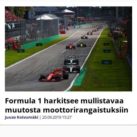
Formula 1 harkitsee mullistavaa
muutosta moottorirangaistuksiin
Juuso Koivumäki
|
20.09.2019
15:27