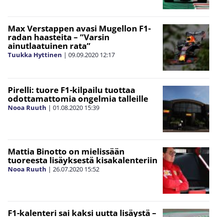
Max Verstappen avasi Mugellon F1-
radan haasteita – ”Varsin
ainutlaatuinen rata”
Tuukka Hyttinen
|
09.09.2020
12:17
Pirelli: tuore F1-kilpailu tuottaa
odottamattomia ongelmia talleille
Nooa Ruuth
|
01.08.2020
15:39
Mattia Binotto on mielissään
tuoreesta lisäyksestä kisakalenteriin
Nooa Ruuth
|
26.07.2020
15:52
F1-kalenteri sai kaksi uutta lisäystä –