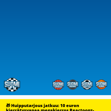
🎁 Huipputarjous jatkuu: 10 euron
kierrätysvapaa megakierros Reactoonz-