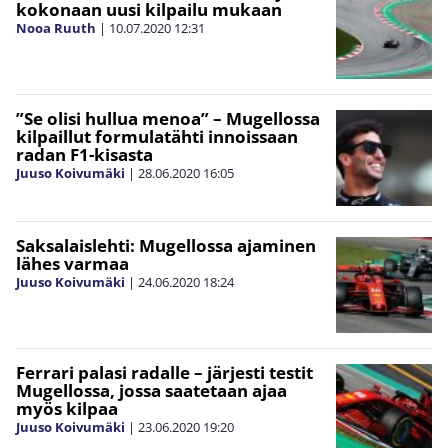
kokonaan uusi kilpailu mukaan
Nooa Ruuth
|
10.07.2020
12:31
”Se olisi hullua menoa” – Mugellossa
kilpaillut formulatähti innoissaan
radan F1-kisasta
Juuso Koivumäki
|
28.06.2020
16:05
Saksalaislehti: Mugellossa ajaminen
lähes varmaa
Juuso Koivumäki
|
24.06.2020
18:24
Ferrari palasi radalle – järjesti testit
Mugellossa, jossa saatetaan ajaa
myös kilpaa
Juuso Koivumäki
|
23.06.2020
19:20