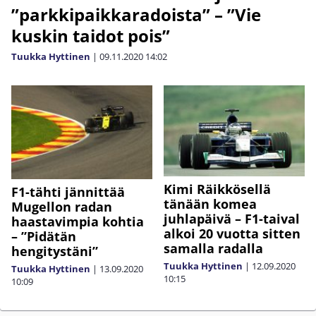
”parkkipaikkaradoista” – ”Vie
kuskin taidot pois”
Tuukka Hyttinen
|
09.11.2020
14:02
Kimi Räikkösellä
F1-tähti jännittää
tänään komea
Mugellon radan
juhlapäivä – F1-taival
haastavimpia kohtia
alkoi 20 vuotta sitten
– ”Pidätän
samalla radalla
hengitystäni”
Tuukka Hyttinen
|
12.09.2020
Tuukka Hyttinen
|
13.09.2020
10:15
10:09