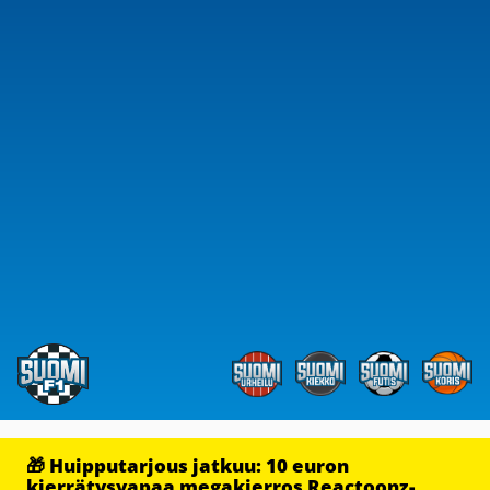
🎁 Huipputarjous jatkuu: 10 euron
kierrätysvapaa megakierros Reactoonz-