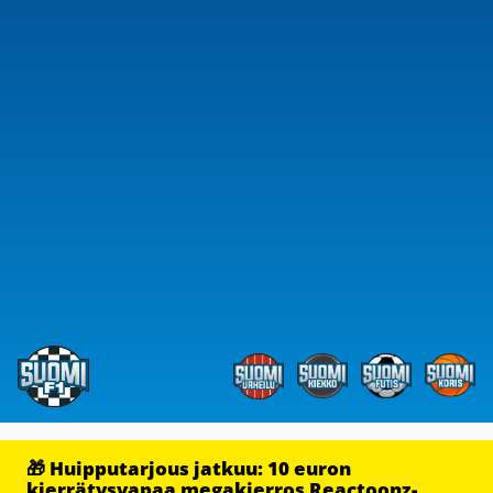
🎁 Huipputarjous jatkuu: 10 euron
kierrätysvapaa megakierros Reactoonz-