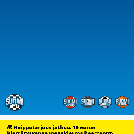
🎁 Huipputarjous jatkuu: 10 euron
kierrätysvapaa megakierros Reactoonz-