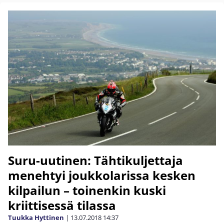
Suru-uutinen: Tähtikuljettaja
menehtyi joukkolarissa kesken
kilpailun – toinenkin kuski
kriittisessä tilassa
Tuukka Hyttinen
|
13.07.2018
14:37