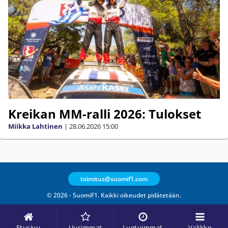
Kreikan MM-ralli 2026: Tulokset
Miikka Lahtinen
|
28.06.2026
15:00
toimitus@suomif1.com
© 2026 - SuomiF1. Kaikki oikeudet pidätetään.
Etusivu
Uusimmat
Luetuimmat
Valikko