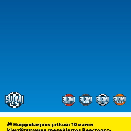
🎁 Huipputarjous jatkuu: 10 euron
kierrätysvapaa megakierros Reactoonz-