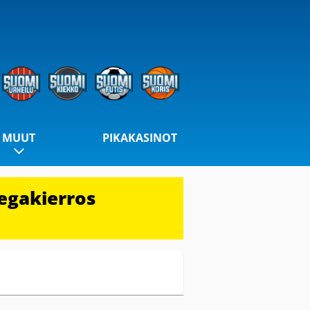
MUUT
PIKAKASINOT
egakierros