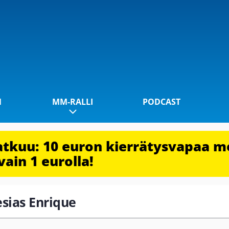
1
MM-RALLI
PODCAST
jatkuu: 10 euron kierrätysvapaa m
vain 1 eurolla!
lesias Enrique