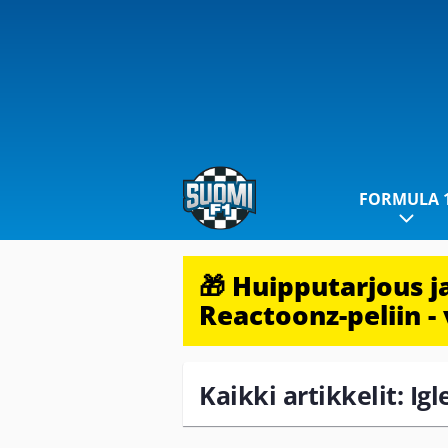
FORMULA 
🎁 Huipputarjous 
Reactoonz-peliin - 
Kaikki artikkelit: Ig