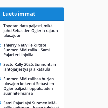
Luetuimmat
Toyotan data paljasti, mikä
johti Sebastien Ogierin rajuun
ulosajoon
Thierry Neuville kritisoi
Suomen MM-rallia – Sami
Pajari eri linjoilla
Secto Rally 2026: Sunnuntain
lähtöjärjestys ja aikataulu
Suomen MM-rallissa hurjan
ulosajon kokenut Sebastien
Ogier paljasti loppukauden
suunnitelmansa
Sami Pajari ajoi Suomen MM-
rallin voittoon – katso tulokset