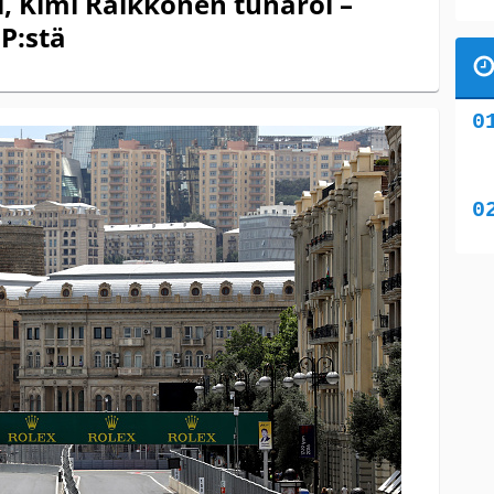
, Kimi Räikkönen tunaroi –
P:stä