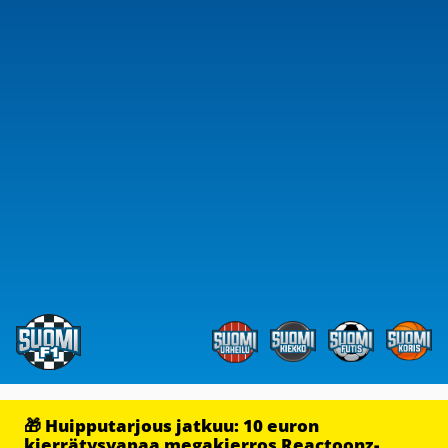
🎁 Huipputarjous jatkuu: 10 euron
kierrätysvapaa megakierros Reactoonz-