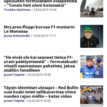
upouuden formulatallin kisapestistä
– ”Tunsin heti oloni kotoisaksi”
Tuukka Hyttinen
|
24.04.2019
10:45
McLaren-floppi korvaa F1-mestarin
Le Mansissa
Juuso Koivumäki
|
19.04.2019
17:17
”He eivät ole kai saaneet tietoa F1-
urani päättymisestä” – formulakuski
vitsaili saamastaan paketista, jakaa
sisällön faneilleen
Juuso Taipale
|
03.03.2019
10:38
Täysin identtiset ulosajot – Red Bullin
uusi kuski toisti tallikaverinsa viime
vuoden rajun mällin – katso video
Juuso Taipale
|
02.03.2019
10:25