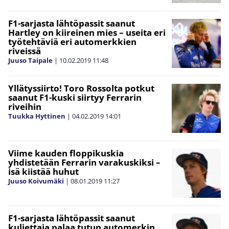
F1-sarjasta lähtöpassit saanut
Hartley on kiireinen mies – useita eri
työtehtäviä eri automerkkien
riveissä
Juuso Taipale
|
10.02.2019
11:48
Yllätyssiirto! Toro Rossolta potkut
saanut F1-kuski siirtyy Ferrarin
riveihin
Tuukka Hyttinen
|
04.02.2019
14:01
Viime kauden floppikuskia
yhdistetään Ferrarin varakuskiksi –
isä kiistää huhut
Juuso Koivumäki
|
08.01.2019
11:27
F1-sarjasta lähtöpassit saanut
kuljettaja palaa tutun automerkin