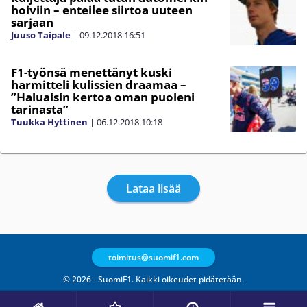
hoiviin – enteilee siirtoa uuteen
sarjaan
Juuso Taipale
|
09.12.2018
16:51
F1-työnsä menettänyt kuski
harmitteli kulissien draamaa –
”Haluaisin kertoa oman puoleni
tarinasta”
Tuukka Hyttinen
|
06.12.2018
10:18
Lataa lisää
toimitus@suomif1.com
© 2026 - SuomiF1. Kaikki oikeudet pidätetään.