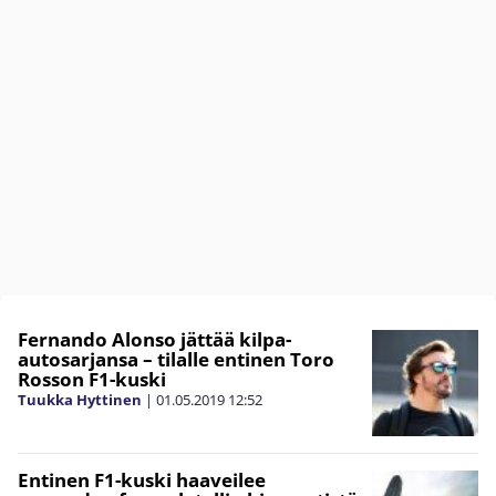
Fernando Alonso jättää kilpa-
autosarjansa – tilalle entinen Toro
Rosson F1-kuski
Tuukka Hyttinen
|
01.05.2019
12:52
Entinen F1-kuski haaveilee