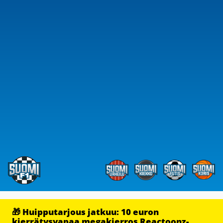
🎁 Huipputarjous jatkuu: 10 euron
kierrätysvapaa megakierros Reactoonz-