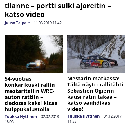
tilanne – portti sulki ajoreitin –
katso video
Juuso Taipale
|
11.03.2019
11:42
Mestarin matkassa!
54-vuotias
Tältä näytti rallitähti
konkarikuski rallin
Sébastien Ogierin
mestaritallin WRC-
kausi ratin takaa –
auton rattiin –
katso vauhdikas
tiedossa kaksi kisaa
video!
huippukalustolla
Tuukka Hyttinen
|
04.12.2017
Tuukka Hyttinen
|
02.02.2018
11:55
18:03