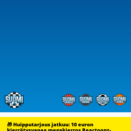
🎁 Huipputarjous jatkuu: 10 euron
kierrätysvapaa megakierros Reactoonz-