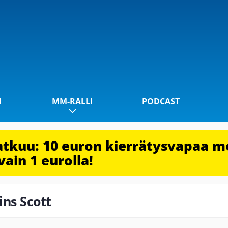
1
MM-RALLI
PODCAST
jatkuu: 10 euron kierrätysvapaa m
vain 1 eurolla!
ins Scott