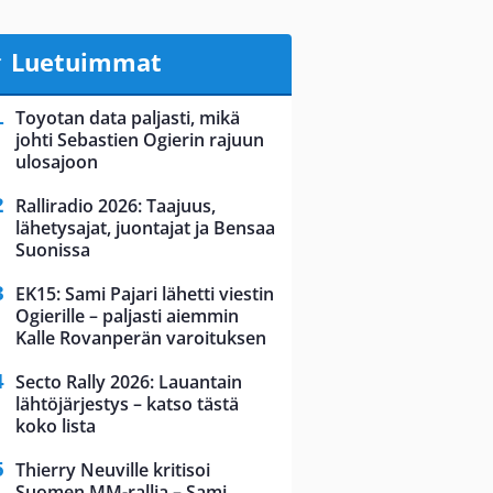
Luetuimmat
Toyotan data paljasti, mikä
johti Sebastien Ogierin rajuun
ulosajoon
Ralliradio 2026: Taajuus,
lähetysajat, juontajat ja Bensaa
Suonissa
EK15: Sami Pajari lähetti viestin
Ogierille – paljasti aiemmin
Kalle Rovanperän varoituksen
Secto Rally 2026: Lauantain
lähtöjärjestys – katso tästä
koko lista
Thierry Neuville kritisoi
Suomen MM-rallia – Sami