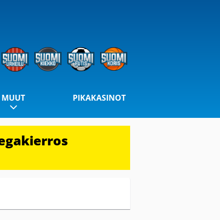
MUUT
PIKAKASINOT
egakierros