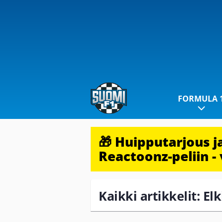
FORMULA 
🎁 Huipputarjous 
Reactoonz-peliin - 
Kaikki artikkelit: Elk