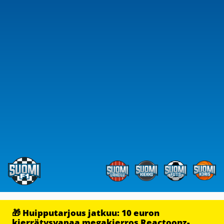
🎁 Huipputarjous jatkuu: 10 euron
kierrätysvapaa megakierros Reactoonz-