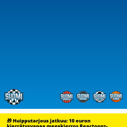
🎁 Huipputarjous jatkuu: 10 euron
kierrätysvapaa megakierros Reactoonz-