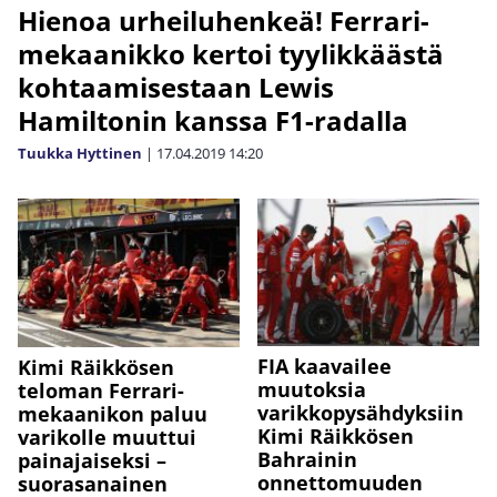
Hienoa urheiluhenkeä! Ferrari-
mekaanikko kertoi tyylikkäästä
kohtaamisestaan Lewis
Hamiltonin kanssa F1-radalla
Tuukka Hyttinen
|
17.04.2019
14:20
FIA kaavailee
Kimi Räikkösen
muutoksia
teloman Ferrari-
varikkopysähdyksiin
mekaanikon paluu
Kimi Räikkösen
varikolle muuttui
Bahrainin
painajaiseksi –
onnettomuuden
suorasanainen