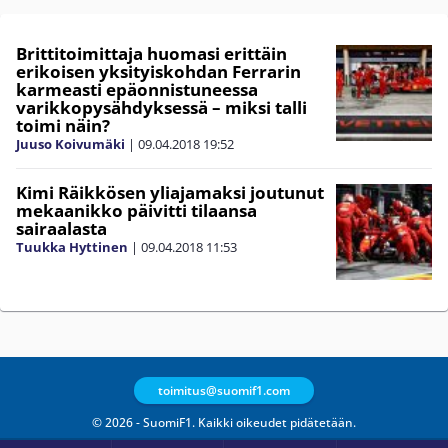
Brittitoimittaja huomasi erittäin
erikoisen yksityiskohdan Ferrarin
karmeasti epäonnistuneessa
varikkopysähdyksessä – miksi talli
toimi näin?
Juuso Koivumäki
|
09.04.2018
19:52
Kimi Räikkösen yliajamaksi joutunut
mekaanikko päivitti tilaansa
sairaalasta
Tuukka Hyttinen
|
09.04.2018
11:53
toimitus@suomif1.com
© 2026 - SuomiF1. Kaikki oikeudet pidätetään.