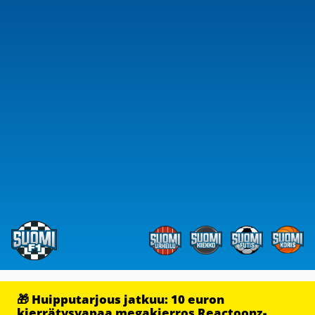
🎁 Huipputarjous jatkuu: 10 euron
kierrätysvapaa megakierros Reactoonz-