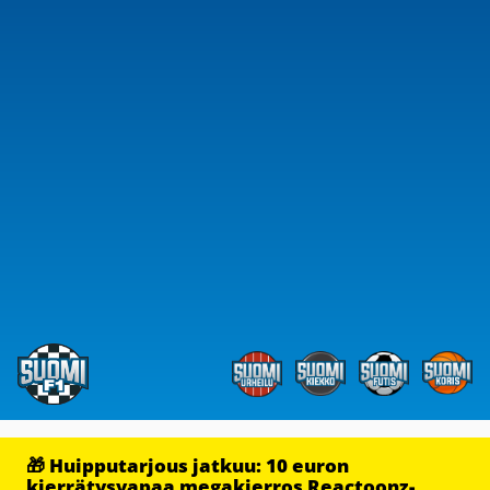
🎁 Huipputarjous jatkuu: 10 euron
kierrätysvapaa megakierros Reactoonz-