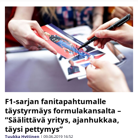
F1-sarjan fanitapahtumalle
täystyrmäys formulakansalta –
”Säälittävä yritys, ajanhukkaa,
täysi pettymys”
Tuukka Hyttinen
|
09.06.2019
16:52