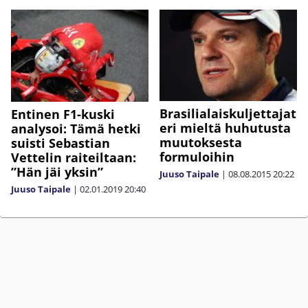
Brasilialaiskuljettajat
Entinen F1-kuski
eri mieltä huhutusta
analysoi: Tämä hetki
muutoksesta
suisti Sebastian
formuloihin
Vettelin raiteiltaan:
”Hän jäi yksin”
Juuso Taipale
|
08.08.2015
20:22
Juuso Taipale
|
02.01.2019
20:40