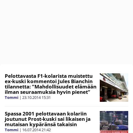
Pelottavasta F1-kolarista muistettu
ex-kuski kommentoi Jules Bianchin
tilannetta: ”Mahdollisuudet elämään
ilman seuraamuksia hyvin pienet”
Tommi
|
23.10.2014
15:31
Spassa 2001 pelottavaan kolariin
joutunut Prost-kuski sai likaisen ja
mutaisan kypäränsä takaisin
Tommi
|
16.07.2014
21:42