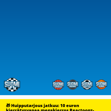
🎁 Huipputarjous jatkuu: 10 euron
kierrätysvapaa megakierros Reactoonz-