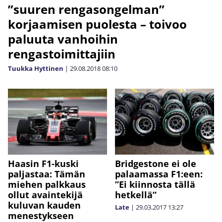
”suuren rengasongelman”
korjaamisen puolesta – toivoo
paluuta vanhoihin
rengastoimittajiin
Tuukka Hyttinen
|
29.08.2018
08:10
Haasin F1-kuski
Bridgestone ei ole
paljastaa: Tämän
palaamassa F1:een:
miehen palkkaus
”Ei kiinnosta tällä
ollut avaintekijä
hetkellä”
kuluvan kauden
Late
|
29.03.2017
13:27
menestykseen