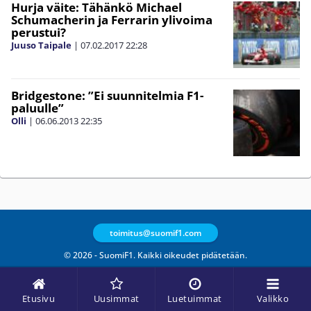
Hurja väite: Tähänkö Michael
Schumacherin ja Ferrarin ylivoima
perustui?
Juuso Taipale
|
07.02.2017
22:28
Bridgestone: ”Ei suunnitelmia F1-
paluulle”
Olli
|
06.06.2013
22:35
toimitus@suomif1.com
© 2026 - SuomiF1. Kaikki oikeudet pidätetään.
Etusivu
Uusimmat
Luetuimmat
Valikko