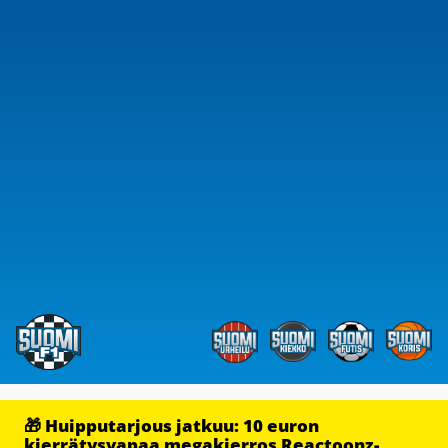
🎁 Huipputarjous jatkuu: 10 euron
kierrätysvapaa megakierros Reactoonz-