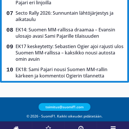
Pajari eri linjoilla
Secto Rally 2026: Sunnuntain lähtöjärjestys ja
aikataulu
EK14: Suomen MM-rallissa draamaa – Evansin
ulosajo avasi Sami Pajarille tilaisuuden
EK17 keskeytetty: Sebastien Ogier ajoi rajusti ulos
Suomen MM-rallissa – kaksikko nousi autosta
omin avuin
EK18: Sami Pajari nousi Suomen MM-rallin
kärkeen ja kommentoi Ogierin tilannetta
toimitus@suomif1.com
© 2026 - SuomiF1. Kaikki oikeudet pidätetään.