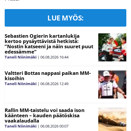
LUE MYÖS:
Sebastien Ogierin kartanlukija
kertoo pysäyttävistä hetkistä:
”Nostin katseeni ja näin suuret puut
edessämme”
Taneli Niinimäki
|
06.08.2026
16:44
Valtteri Bottas nappasi paikan MM-
kisoihin
Taneli Niinimäki
|
06.08.2026
12:49
Rallin MM-taistelu voi saada ison
käänteen – kauden päätöskisa
vaakalaudalla
Taneli Niinimäki
|
06.08.2026
00:07