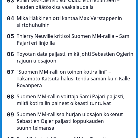
Rallin MM-taistelu voi saada ison käänteen –
kauden päätöskisa vaakalaudalla
Mika Häkkinen otti kantaa Max Verstappenin
siirtohuhuihin
Thierry Neuville kritisoi Suomen MM-rallia – Sami
Pajari eri linjoilla
Toyotan data paljasti, mikä johti Sebastien Ogierin
rajuun ulosajoon
”Suomen MM-ralli on toinen kotirallini” –
Takamoto Katsuta halusi tehdä saman kuin Kalle
Rovanperä
Suomen MM-rallin voittaja Sami Pajari paljasti,
miltä kotirallin paineet oikeasti tuntuivat
Suomen MM-rallissa hurjan ulosajon kokenut
Sebastien Ogier paljasti loppukauden
suunnitelmansa