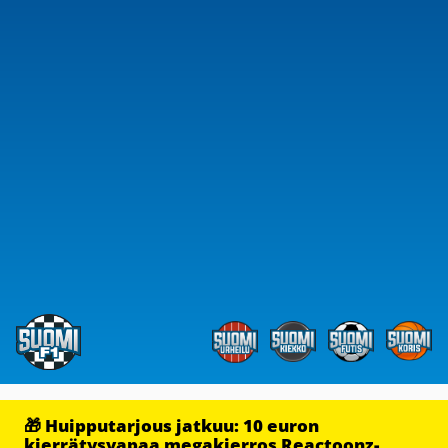
🎁 Huipputarjous jatkuu: 10 euron
kierrätysvapaa megakierros Reactoonz-