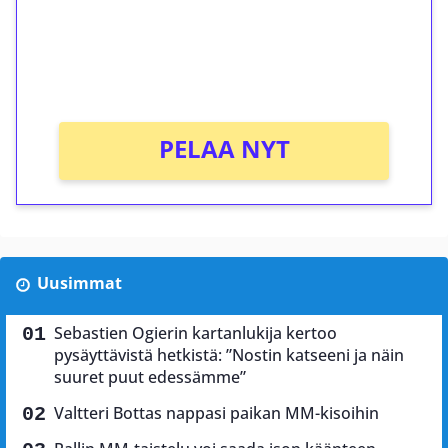
Saat heti 50 ilmaiskierrosta Tuohi 1000 -
peliin (arvo 0,20€ per kierros)!
Ei kierrätysvaatimusta!
PELAA NYT
Uusimmat
Sebastien Ogierin kartanlukija kertoo
pysäyttävistä hetkistä: ”Nostin katseeni ja näin
suuret puut edessämme”
Valtteri Bottas nappasi paikan MM-kisoihin