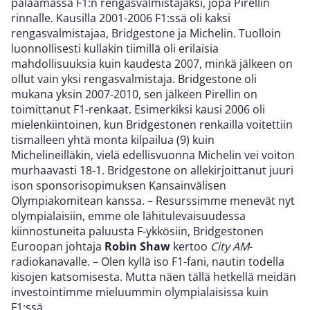
palaamassa F1:n rengasvalmistajaksi, jopa Pirellin
rinnalle. Kausilla 2001-2006 F1:ssä oli kaksi
rengasvalmistajaa, Bridgestone ja Michelin. Tuolloin
luonnollisesti kullakin tiimillä oli erilaisia
mahdollisuuksia kuin kaudesta 2007, minkä jälkeen on
ollut vain yksi rengasvalmistaja. Bridgestone oli
mukana yksin 2007-2010, sen jälkeen Pirellin on
toimittanut F1-renkaat. Esimerkiksi kausi 2006 oli
mielenkiintoinen, kun Bridgestonen renkailla voitettiin
tismalleen yhtä monta kilpailua (9) kuin
Michelineilläkin, vielä edellisvuonna Michelin vei voiton
murhaavasti 18-1. Bridgestone on allekirjoittanut juuri
ison sponsorisopimuksen Kansainvälisen
Olympiakomitean kanssa. – Resurssimme menevät nyt
olympialaisiin, emme ole lähitulevaisuudessa
kiinnostuneita paluusta F-ykkösiin, Bridgestonen
Euroopan johtaja
Robin Shaw
kertoo
City AM
-
radiokanavalle. – Olen kyllä iso F1-fani, nautin todella
kisojen katsomisesta. Mutta näen tällä hetkellä meidän
investointimme mieluummin olympialaisissa kuin
F1:ssä.