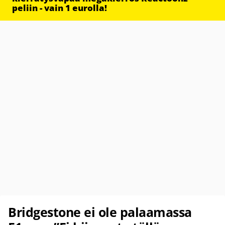
peliin - vain 1 eurolla!
Bridgestone ei ole palaamassa