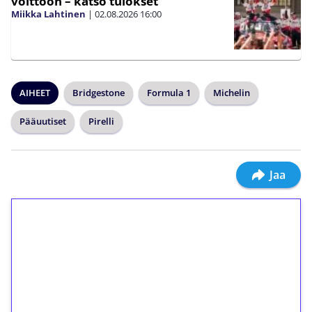
voittoon – katso tulokset
Miikka Lahtinen
|
02.08.2026
16:00
AIHEET
Bridgestone
Formula 1
Michelin
Pääuutiset
Pirelli
Jaa
1€ = 10€ arvosta
ilmaiskierroksia ilman
kierrätystä!
Talleta 1€