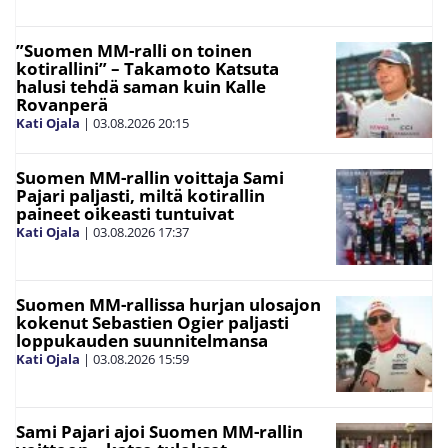
”Suomen MM-ralli on toinen
kotirallini” – Takamoto Katsuta
halusi tehdä saman kuin Kalle
Rovanperä
Kati Ojala
|
03.08.2026
20:15
Suomen MM-rallin voittaja Sami
Pajari paljasti, miltä kotirallin
paineet oikeasti tuntuivat
Kati Ojala
|
03.08.2026
17:37
Suomen MM-rallissa hurjan ulosajon
kokenut Sebastien Ogier paljasti
loppukauden suunnitelmansa
Kati Ojala
|
03.08.2026
15:59
Sami Pajari ajoi Suomen MM-rallin