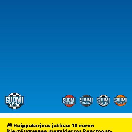
🎁 Huipputarjous jatkuu: 10 euron
kierrätysvapaa megakierros Reactoonz-