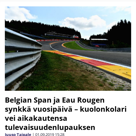
Belgian Span ja Eau Rougen
synkkä vuosipäivä – kuolonkolari
vei aikakautensa
tulevaisuudenlupauksen
Juuso Taipale
|
01.09.2019
15:28