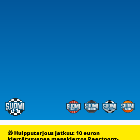
🎁 Huipputarjous jatkuu: 10 euron
kierrätysvapaa megakierros Reactoonz-