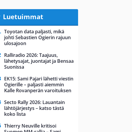
Luetuimmat
Toyotan data paljasti, mikä
johti Sebastien Ogierin rajuun
ulosajoon
Ralliradio 2026: Taajuus,
lähetysajat, juontajat ja Bensaa
Suonissa
EK15: Sami Pajari lähetti viestin
Ogierille – paljasti aiemmin
Kalle Rovanperän varoituksen
Secto Rally 2026: Lauantain
lähtöjärjestys – katso tästä
koko lista
Thierry Neuville kritisoi
Suomen MM-rallia – Sami