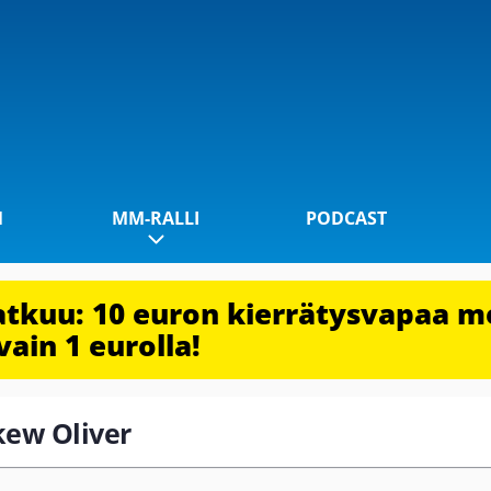
1
MM-RALLI
PODCAST
jatkuu: 10 euron kierrätysvapaa m
vain 1 eurolla!
skew Oliver