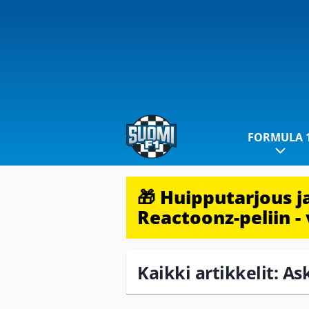
FORMULA 
🎁 Huipputarjous 
Reactoonz-peliin - 
Kaikki artikkelit: A