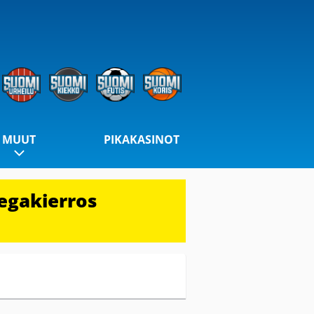
MUUT
PIKAKASINOT
egakierros