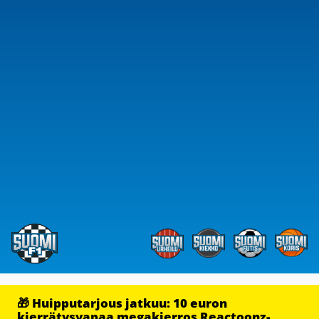
🎁 Huipputarjous jatkuu: 10 euron
kierrätysvapaa megakierros Reactoonz-