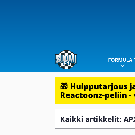
FORMULA 
🎁 Huipputarjous 
Reactoonz-peliin - 
Kaikki artikkelit: A