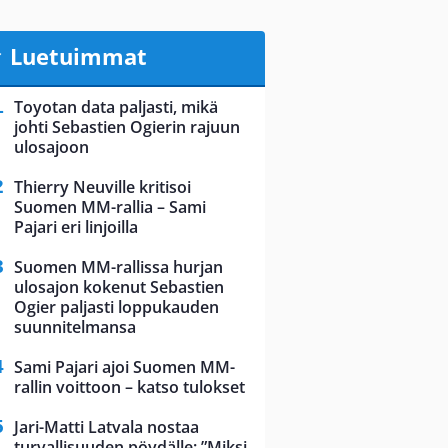
Luetuimmat
Toyotan data paljasti, mikä
johti Sebastien Ogierin rajuun
ulosajoon
Thierry Neuville kritisoi
Suomen MM-rallia – Sami
Pajari eri linjoilla
Suomen MM-rallissa hurjan
ulosajon kokenut Sebastien
Ogier paljasti loppukauden
suunnitelmansa
Sami Pajari ajoi Suomen MM-
rallin voittoon – katso tulokset
Jari-Matti Latvala nostaa
turvallisuuden pöydälle: ”Miksi