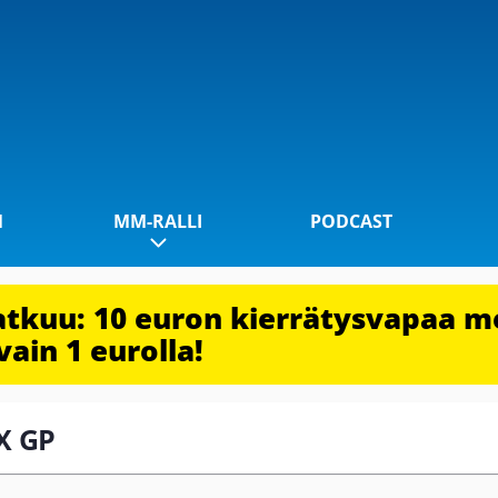
1
MM-RALLI
PODCAST
jatkuu: 10 euron kierrätysvapaa m
vain 1 eurolla!
PX GP