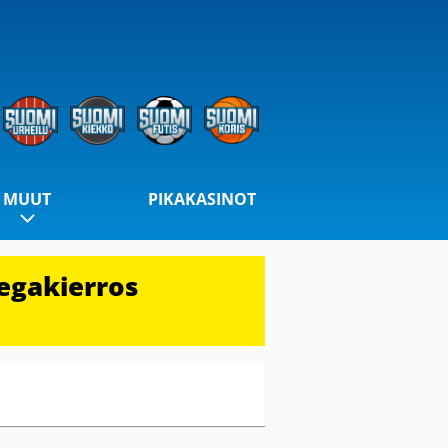
MUUT
PIKAKASINOT
egakierros