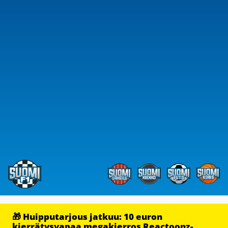
🎁 Huipputarjous jatkuu: 10 euron
kierrätysvapaa megakierros Reactoonz-