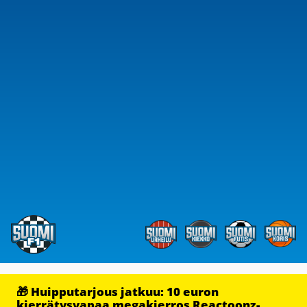
🎁 Huipputarjous jatkuu: 10 euron
kierrätysvapaa megakierros Reactoonz-