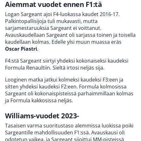
Aiemmat vuodet ennen F1:tä
Logan Sargeant ajoi F4-luokassa kaudet 2016-17.
Palkintopallisijoja tuli mukavasti, mutta
sarjamestaruuksia Sargeant ei voittanut.
Avauskaudellaan Sargeant oli sarjassa toinen ja toisella
kaudellaan kolmas. Edelle ylsi muun muassa eräs
Oscar Piastri
.
F4:stä Sargeant siirtyi yhdeksi kokonaiseksi kaudeksi
Formula Renaultiin. Sieltä irtosi neljäs sija.
Looginen matka jatkui kolmeksi kaudeksi F3:een ja
sitten yhdeksi kaudeksi F2:een. Formula kolmosissa
Sargeant oli kokonaispisteissä parhaimmillaan kolmas
ja Formula kakkosissa neljäs.
Williams-vuodet 2023-
Tasaisen varma suoritustaso alemmissa luokissa poiki
Sargeantille mahdollisuuden F1:ssä. Avauskausi oli
odotetun vaikea, ja Sargeant sijoittui MM-pisteissä