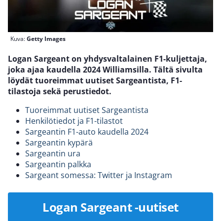
Kuva:
Getty Images
Logan Sargeant on yhdysvaltalainen F1-kuljettaja,
joka ajaa kaudella 2024 Williamsilla. Tältä sivulta
löydät tuoreimmat uutiset Sargeantista, F1-
tilastoja sekä perustiedot.
Tuoreimmat uutiset Sargeantista
Henkilötiedot ja F1-tilastot
Sargeantin F1-auto kaudella 2024
Sargeantin kypärä
Sargeantin ura
Sargeantin palkka
Sargeant somessa: Twitter ja Instagram
Logan Sargeant -uutiset