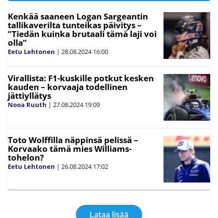
Kenkää saaneen Logan Sargeantin
tallikaverilta tunteikas päivitys –
”Tiedän kuinka brutaali tämä laji voi
olla”
Eetu Lehtonen
|
28.08.2024
16:00
Virallista: F1-kuskille potkut kesken
kauden – korvaaja todellinen
jättiyllätys
Nooa Ruuth
|
27.08.2024
19:09
Toto Wolffilla näppinsä pelissä –
Korvaako tämä mies Williams-
tohelon?
Eetu Lehtonen
|
26.08.2024
17:02
Lataa lisää