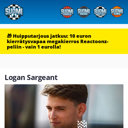
🎁 Huipputarjous jatkuu: 10 euron
kierrätysvapaa megakierros Reactoonz-
peliin - vain 1 eurolla!
Logan Sargeant