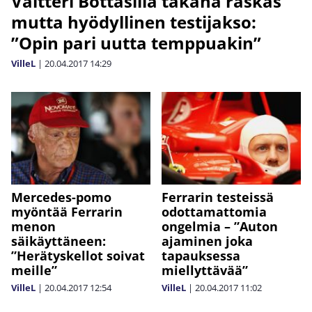
Valtteri Bottasilla takana raskas
mutta hyödyllinen testijakso:
”Opin pari uutta temppuakin”
VilleL
|
20.04.2017
14:29
Mercedes-pomo
Ferrarin testeissä
myöntää Ferrarin
odottamattomia
menon
ongelmia – ”Auton
säikäyttäneen:
ajaminen joka
”Herätyskellot soivat
tapauksessa
meille”
miellyttävää”
VilleL
|
20.04.2017
12:54
VilleL
|
20.04.2017
11:02