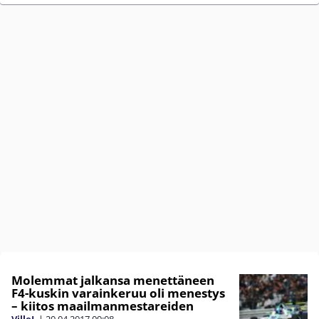
Molemmat jalkansa menettäneen
F4-kuskin varainkeruu oli menestys
– kiitos maailmanmestareiden
VilleL
|
20.04.2017
09:08