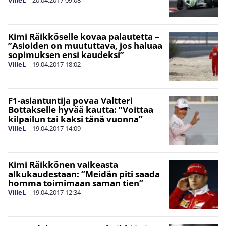
Kimi Räikköselle kovaa palautetta –
”Asioiden on muututtava, jos haluaa
sopimuksen ensi kaudeksi”
VilleL
|
19.04.2017
18:02
F1-asiantuntija povaa Valtteri
Bottakselle hyvää kautta: ”Voittaa
kilpailun tai kaksi tänä vuonna”
VilleL
|
19.04.2017
14:09
Kimi Räikkönen vaikeasta
alkukaudestaan: ”Meidän piti saada
homma toimimaan saman tien”
VilleL
|
19.04.2017
12:34