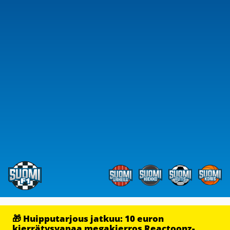
🎁 Huipputarjous jatkuu: 10 euron
kierrätysvapaa megakierros Reactoonz-