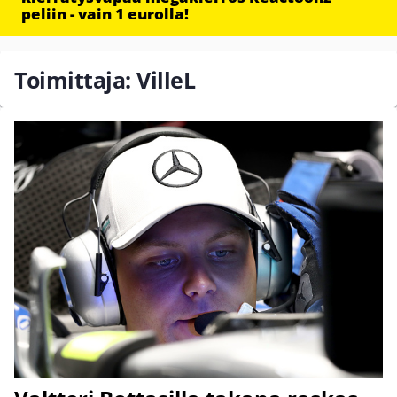
peliin - vain 1 eurolla!
Toimittaja: VilleL