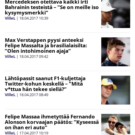
Mercedeksen otettava kaikki irti
Bahrainin testeistä – ”Se on meille iso
kysymysmerkki”
VilleL
|
18.04.2017
10:39
Max Verstappen pyysi anteeksi
Felipe Massalta ja brasilialaisilta:
”Olen intohimoinen ajaja”
VilleL
|
18.04.2017
09:42
Lähtöpassit saanut F1-kuljettaja
Twitter-kohun keskellä – ”Mitä
v*ttua hän tekee siellä?”
VilleL
|
18.04.2017
08:49
Felipe Massaa ihmetyttää Fernando
Alonson korvaajan päätös: ”Kyseessä
on ihan eri auto”
VilleL
|
17.04.2017
10:19